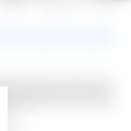
Honoraires
Espace client
Contact
RS ONT TROUVÉ UN ACCORD
iférer par ordonnances pour réformer le droit du
rces parlementaires. Réunis en commission mixte
 entériné définitivement par un vote en séance
é par l'Assemblée le 13 juillet, puis au Sénat