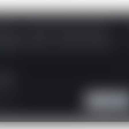
SOUS-TRAITANCE ET GARANTIE DE PAIEMENT : LA COUR DE CASSATION CONFIRME LA RESPONSABILITÉ DU DIRIGEANT DE DROIT
ividuelles, l’article L 241-9 du Code de la
tructeur de justifier d’une garantie de paiement
 suite
'intervention