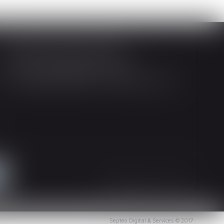
Société d'Avocats ARTHUS
14 Rue Wilson 68000 COLMAR
Tél : 03 89 21 98 55 - Fax : 03 89 23 92 10
Mentions légales
Plan du site
Septeo Digital & Services © 2017