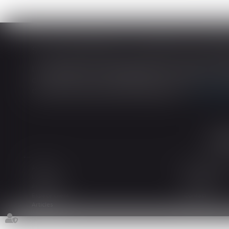
En matière de construction de maisons ind
construction et de l’habitation impose au cons
dans tout contrat de sous-traitance...
Lire la
Accueil
Le cabinet
L'équipe
Les domaines d
Actualités
Honoraires
Espace client
Contact
Articles