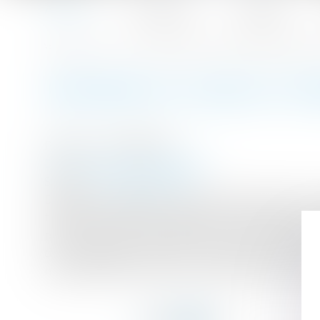
Accueil
Le cabinet
L'équipe
Accueil
Réforme du code du travail : députés et sénateurs ont t
Vous êtes ici :
RÉFORME DU CODE DU TRA
Publié le :
03/08/2017
Droit du travail - Employeurs
Source :
www.latribune.fr
Députés et sénateurs sont parvenus lundi à un a
travail, premier gros chantier du quinquennat 
paritaire (CMP), sept députés et sept sénateu
de l'Assemblée mardi et du Sénat jeudi. Le pr
majoritairement à droite, jeudi dernier dans des