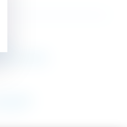
ic.fr
ions Francis Lefebvre
alités Seloger
>
>>