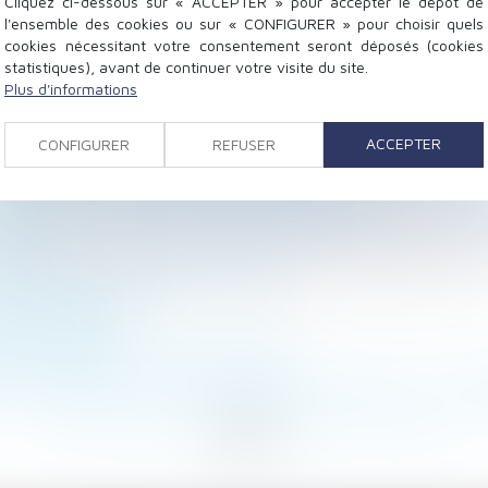
Cliquez ci-dessous sur « ACCEPTER » pour accepter le dépôt de
l'ensemble des cookies ou sur « CONFIGURER » pour choisir quels
cookies nécessitant votre consentement seront déposés (cookies
statistiques), avant de continuer votre visite du site.
Plus d'informations
 demande en cautionnement - Lexplicite
ACCEPTER
CONFIGURER
REFUSER
pas écrit de la main du testateur est nul | service-publ
nateurs ont trouvé un accord sur le texte
eur contractuelle à l’état descriptif de division - Édit
Express
les clés pour bien gérer le conflit
nager - BATIACTU
ssier Familial
ion de liberté | service-public.fr
ion si l’ascenseur de son immeuble est en panne ? | Actu
...
272
273
274
275
276
277
278
...