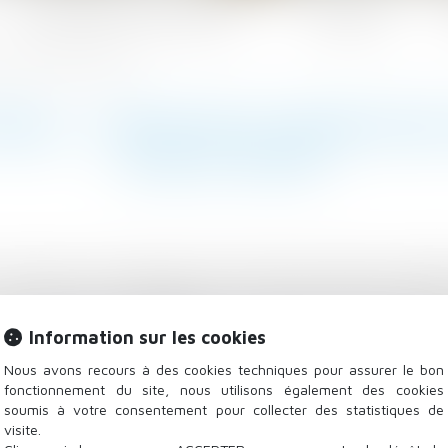
Les domaines d'intervention
Actualités
rouvé un accord sur le texte
VAIL : DÉPUTÉS ET SÉNATEU
SUR LE TEXTE
ccord sur le projet de loi autorisant l'exécutif à lég
et promesse du candidat Macron, a appris l'AFP de sou
rs sont parvenus à dégager un compromis qui devra être
Information sur les cookies
ojet de loi, très critiqué à gauche, avait été approuv
Nous avons recours à des cookies techniques pour assurer le bon
 versions différentes...
Lire la suite
fonctionnement du site, nous utilisons également des cookies
soumis à votre consentement pour collecter des statistiques de
visite.