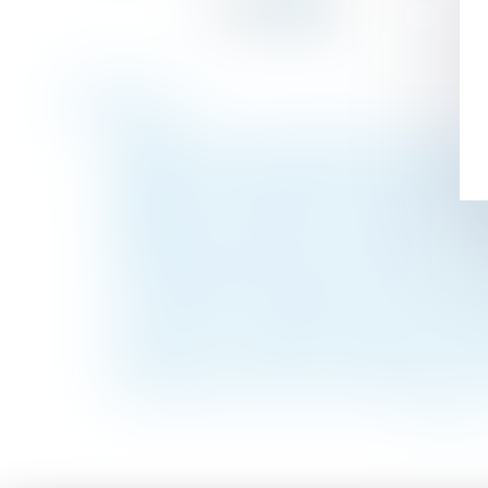
Historique
Requalification d’une garantie à première
Héritage -Le testament manuscrit qui n'est 
Réforme du code du travail : députés et sé
Règlement de copropriété conférant une val
Accidents du travail: les intérimaires - L'
Une altercation éclate entre vos salariés : 
Le Conseil d'Etat valide le Permis d'amé
Travail de nuit : quelles protections ? | Do
Mineur mis en examen : mesures de restrict
Un locataire a-t-il droit à une indemnisat
<<
<