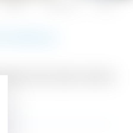
Honoraires
Espace client
Contact
ITÉ PARTIELLE
 cotisations de sécurité sociale, mais soumise à
 aboutissent à verser au salarié un montant net