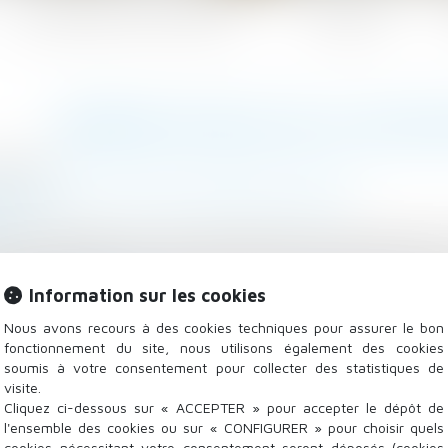
Les domaines d'intervention
Actualités
RÉGIME SOCIAL DE L'ACTIV
5/2020
 - Employeurs
/
Droit de la protection sociale
.fr
tivité partielle est, sauf cas particuliers, exonérée de
 contributions sociales devant être écrêtées si elles
 brut...
Information sur les cookies
Lire la suite
Nous avons recours à des cookies techniques pour assurer le bon
fonctionnement du site, nous utilisons également des cookies
soumis à votre consentement pour collecter des statistiques de
visite.
Cliquez ci-dessous sur « ACCEPTER » pour accepter le dépôt de
l'ensemble des cookies ou sur « CONFIGURER » pour choisir quels
cookies nécessitant votre consentement seront déposés (cookies