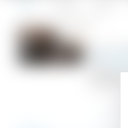
Accueil
Le cabinet
L'équipe
Accueil
Régime social de l'activité partielle
Vous êtes ici :
Publié le :
14/0
Droit du travail
Source :
www.efl
L’indemnité d’ac
la CSG-CRDS, ces
inférieur au Smic