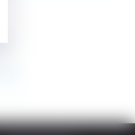
ronée
ssentiels
>
>>