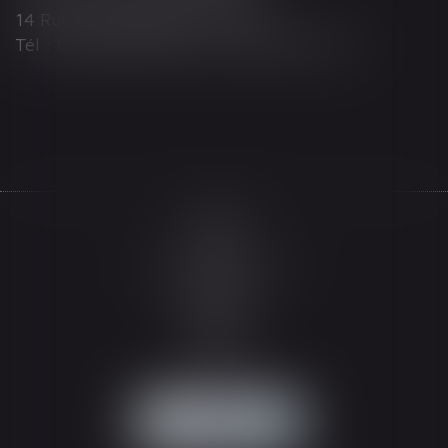
14 Rue Wilson 68000 COLMAR
Tél : 03 89 21 98 55 - Fax : 03 89 23 92 10
Accueil
Le cabinet
L'équipe
Les domaines d'intervention
Actualités
Honoraires
Espace client
Contact
Articles