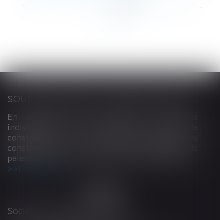
<<
<
...
6
7
8
9
10
11
12
...
>
>>
SOUS-TRAITANCE ET GARANTIE DE PAIEMENT : LA COUR DE CASSATION CONFIRME LA RESPONSABILITÉ DU DIRIGEANT DE DROIT
En matière de construction de maisons
individuelles, l’article L 241-9 du Code de la
construction et de l’habitation impose au
constructeur de justifier d’une garantie de
paiement dans tout contrat de sous-traitance...
Lire la suite
Société d'Avocats ARTHUS