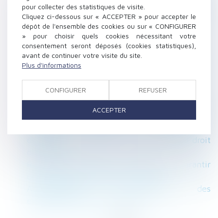
administrative qui a finalement été reportée?
pour collecter des statistiques de visite.
Cliquez ci-dessous sur « ACCEPTER » pour accepter le
Prise d’acte et discrimination syndicale : la
dépôt de l'ensemble des cookies ou sur « CONFIGURER
Cour de cassation rappelle le niveau de preuve
» pour choisir quels cookies nécessitant votre
exigé
consentement seront déposés (cookies statistiques),
Discriminations au travail -Du nouveau pour
avant de continuer votre visite du site.
Plus d'informations
les salariés engagés dans un parcours de PMA
ou d'adoption | Service-Public.fr
CONFIGURER
REFUSER
Renforcer la fiabilité et l'encadrement du DPE
La fraude à la communauté de vie entraîne
ACCEPTER
l’annulation de la déclaration de nationalité
Entretien préalable au licenciement
disciplinaire : vers une consécration du droit
de se taire ?
Retour sur l’obligation du bailleur de garantir
une jouissance paisible des locaux
Apprentissage : la participation des
employeurs est fixée à 750 €