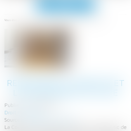
Ouvrir
le
menu
Accueil
Renforcer la fiabilité et l'encadrement du DPE
Vous êtes ici :
RENFORCER LA FIABILITÉ ET
L'ENCADREMENT DU DPE
Publié le :
09/07/2025
Droit immobilier
Source :
www.actu-juridique.fr
La Cour des comptes confirme que le diagnostic de