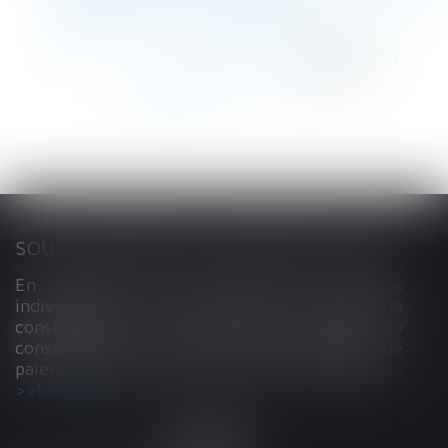
entreprises - Les Echos Business
<<
<
...
267
268
269
270
271
272
273
...
>
>>
SOUS-TRAITANCE ET GARANTIE DE PAIEMENT : LA COUR DE CASSATION CONFIRME LA RESPONSABILITÉ DU DIRIGEANT DE DROIT
En matière de construction de maisons
individuelles, l’article L 241-9 du Code de la
construction et de l’habitation impose au
constructeur de justifier d’une garantie de
paiement dans tout contrat de sous-traitance...
Lire la suite