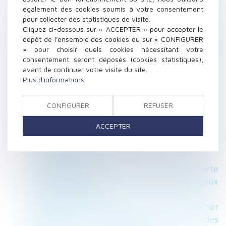
Tissot
également des cookies soumis à votre consentement
Un copropriétaire ne peut pas s’opposer au
pour collecter des statistiques de visite.
Cliquez ci-dessous sur « ACCEPTER » pour accepter le
mesurage de son lot - EFL
dépôt de l'ensemble des cookies ou sur « CONFIGURER
Hulot veut taxer les projets de construction
» pour choisir quels cookies nécessitant votre
en zones naturelles et agricoles - Entreprises
consentement seront déposés (cookies statistiques),
de BTP - Le Moniteur
avant de continuer votre visite du site.
Plus d'informations
Télétravail : du nouveau ! | service-public.fr
Renouvellement d’un bail conclu en vue d’une
seule utilisation : fixation du loyer - La
CONFIGURER
REFUSER
Gazette du Palais
ACCEPTER
« La réserve héréditaire n’est pas en soi
contraire à l’ordre public international français
» | L'Agefi Actifs
À l'employeur de prouver qu'il a fait en sorte
que le salarié prenne ses congés payés légaux
et conventionnels
Salariés, ces clauses peuvent vous empêcher
d’entreprendre, Fiscalité et droit des