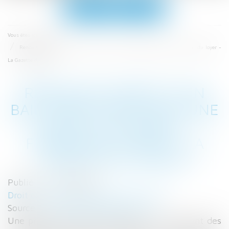
Ouvrir
le
menu
Accueil
Vous êtes ici :
Renouvellement d’un bail conclu en vue d’une seule utilisation : fixation du loyer -
La Gazette du Palais
RENOUVELLEMENT D’UN
BAIL CONCLU EN VUE D’UNE
SEULE UTILISATION :
FIXATION DU LOYER - LA
GAZETTE DU PALAIS
Publié le :
12/10/2017
Droit commercial
/
Baux commerciaux
Source :
www.gazettedupalais.com
Une preneuse à bail commercial, se prévalant des