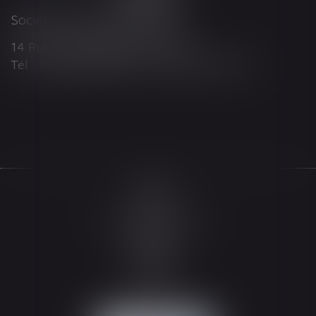
Société d'Avocats ARTHUS
14 Rue Wilson 68000 COLMAR
Tél : 03 89 21 98 55 - Fax : 03 89 23 92 10
Accueil
Le cabinet
L'équipe
Les domaines d'intervention
Actualités
Honoraires
Espace client
Contact
Articles