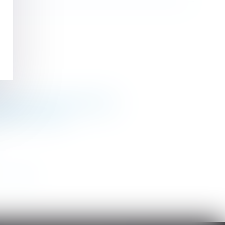
nce d'une clause résolutoire
alités de retard
>
>>