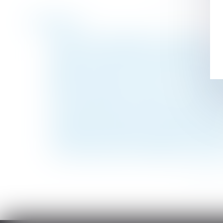
Historique
Absence de descendance et succession?
Mise à jour de la charte du cotisant contrô
Réponse de la CEDH à la demande d'avis co
Santé et maintien en emploi : recommanda
Quelles conditions pour créer un syndicat 
La renonciation de l'employeur à la claus
Prise de possession de l'immeuble anticipé
Synthèse des dernières jurisprudences en 
Contrôle par échantillonnage et extrapolat
Le licenciement pour faute grave est recon
<<
<