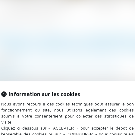
Les domaines d'intervention
Actualités
ère d'intention dans le cadre d'une GPA
SE DE LA CEDH À LA DEMANDE
MÈRE D'INTENTION DANS LE 
/2019
lle, des personnes et de leur patrimoine
/
Filiation
tenso.fr
ation française a demandé, en vertu de l’article 1 du
elle-ci avait décidé d’accepter cette demande. Les qu
Information sur les cookies
onsultatif sont ainsi formulées...
Lire la suite
Nous avons recours à des cookies techniques pour assurer le bon
fonctionnement du site, nous utilisons également des cookies
soumis à votre consentement pour collecter des statistiques de
visite.
Cliquez ci-dessous sur « ACCEPTER » pour accepter le dépôt de
l'ensemble des cookies ou sur « CONFIGURER » pour choisir quels