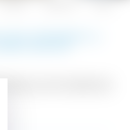
Honoraires
Espace client
Contact
 D'AVIS CONCERNANT LA
CADRE D'UNE GPA
 Protocole n° 16, à la Cour de rendre un avis
estions posées par la Cour de cassation dans sa