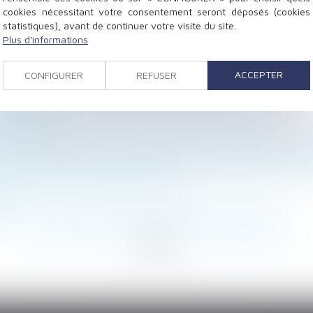
cookies nécessitant votre consentement seront déposés (cookies
statistiques), avant de continuer votre visite du site.
Plus d'informations
lé
ACCEPTER
CONFIGURER
REFUSER
ncernant la mère d'intention dans le cadre d'une GPA
tions de la HAS en matière de bonnes pratiques
secondaire
e de non-concurrence ne se présume pas, même en prése
e : le maître d'ouvrage ne peut pas prétendre à des pén
matière de droit des successions
ion
nu en cas de falsification de factures personnelles
...
220
221
222
223
224
225
226
...