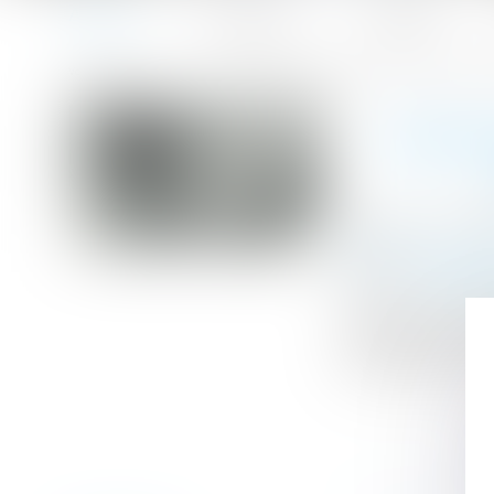
Accueil
Le cabinet
L'équipe
Accueil
Réponse de la CEDH à la demande d'avis concernant la m
Vous êtes ici :
RÉPON
Publié le :
17/04
Droit de la fami
Source :
www.lex
La Cour de cass
consultatif et c
demande d’avis c