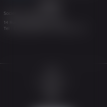
Société d'Avocats ARTHUS
14 Rue Wilson 68000 COLMAR
Tél : 03 89 21 98 55 - Fax : 03 89 23 92 10
Accueil
Le cabinet
L'équipe
Les domaines d'intervention
Actualités
Honoraires
Espace client
Contact
Articles