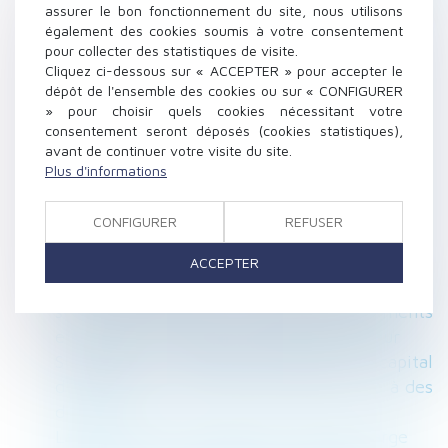
de délivrance
assurer le bon fonctionnement du site, nous utilisons
également des cookies soumis à votre consentement
Covid-19 : mise à jour du protocole sanitaire
pour collecter des statistiques de visite.
relative aux cas contacts en entreprise
Cliquez ci-dessous sur « ACCEPTER » pour accepter le
Quand un échange de mails vaut contrat de
dépôt de l'ensemble des cookies ou sur « CONFIGURER
travail
» pour choisir quels cookies nécessitant votre
consentement seront déposés (cookies statistiques),
L’Urssaf qui a trop remboursé un cotisant ne
avant de continuer votre visite du site.
peut pas délivrer une contrainte
Plus d'informations
Résolution judiciaire d’un contrat d’entreprise
: responsabilité du maître d'ouvrage
CONFIGURER
REFUSER
Covid-19 : aménagement temporaire des lieux
de restauration
ACCEPTER
Bail emphytéotique : modalités d’imputation
sur le prix de vente du bien des paiements
effectués par le preneur devenu acquéreur
Succession : comment récupérer le capital
d’une assurance vie lorsqu’il est soumis à des
droits ?
La contribution des époux au pas de charge