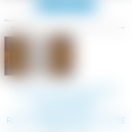
Ouvrir
le
menu
Accueil
Vous êtes ici :
Résolution judiciaire d’un contrat d’entreprise : responsabilité du maître d'ouvrage
RÉSOLUTION JUDICIAIRE
D’UN CONTRAT
D’ENTREPRISE :
RESPONSABILITÉ DU MAÎTRE
D'OUVRAGE