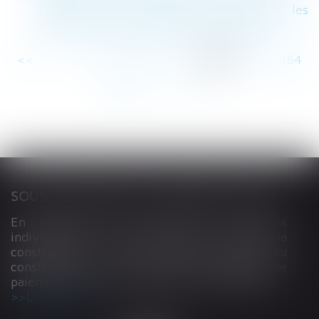
Quels sont les préjudices réparés par les
différentes indemnités de licenciement ?
<<
<
...
159
160
161
162
163
164
165
...
>
>>
SOUS-TRAITANCE ET GARANTIE DE PAIEMENT : LA COUR DE CASSATION CONFIRME LA RESPONSABILITÉ DU DIRIGEANT DE DROIT
En matière de construction de maisons
individuelles, l’article L 241-9 du Code de la
construction et de l’habitation impose au
constructeur de justifier d’une garantie de
paiement dans tout contrat de sous-traitance...
Lire la suite