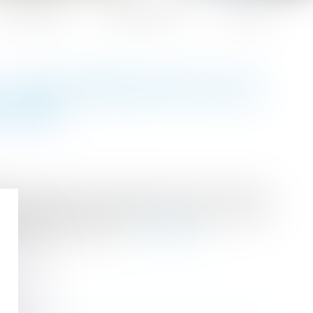
Honoraires
Espace client
Contact
: UNE IMMIXTION FAUTIVE
ÉRISÉE
mné à indemniser l’acquéreur peut se retourner
 immiscé fautivement dans les travaux ou a pris
sa compétence notoire...
Lire la suite