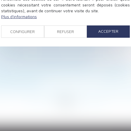
cookies nécessitant votre consentement seront déposés (cookies
statistiques), avant de continuer votre visite du site.
Plus d'informations
imple commodité ?
n sur le décompte des délais de procédure !
ACCEPTER
CONFIGURER
REFUSER
rend effet dès l’expiration du bail initialement renouve
éembauche : quel impact en cas d’oubli ?
 les apprentis : Quelles sont les nouvelles règles ?
ixtion fautive doit être caractérisée
s sur la pension alimentaire et la prestation compensa
ployeur est-il dispensé de rechercher un reclassement 
retraite en 2025
e peut être fondée uniquement sur des circonstances ant
<
<
...
21
22
23
24
25
26
27
...
>