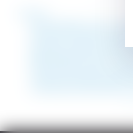
Historique
Servitude de passage : l’enclave… ou la s
Mesure de placement provisoire : précisio
Droit d’option : l’indemnité d’occupation p
Licenciement économique et priorité de r
Baisse des exonérations de cotisations pour
Responsabilité des constructeurs : une imm
Divorce et remariage : quelles conséquence
Licenciement pour inaptitude : quand l’em
Comprendre les indemnités de départ à la 
La rupture abusive de la période d’essai n
<