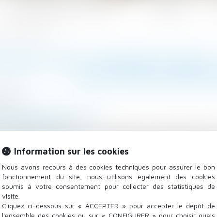
Les domaines d'intervention
Actualités
e doit être caractérisée
ABILITÉ DES CONSTRUCTEURS 
DOIT ÊTRE CARACT
3/2025
/
Droit de la construction
mag-juridique.com
e la garantie décennale, le maître de l’ouvrage conda
ructeurs, sauf s’il a lui-même commis une faute, s’est
Information sur les cookies
ré. Toutefois, encore faut-il prouver son immixtion et 
Nous avons recours à des cookies techniques pour assurer le bon
fonctionnement du site, nous utilisons également des cookies
soumis à votre consentement pour collecter des statistiques de
visite.
Cliquez ci-dessous sur « ACCEPTER » pour accepter le dépôt de
l'ensemble des cookies ou sur « CONFIGURER » pour choisir quels