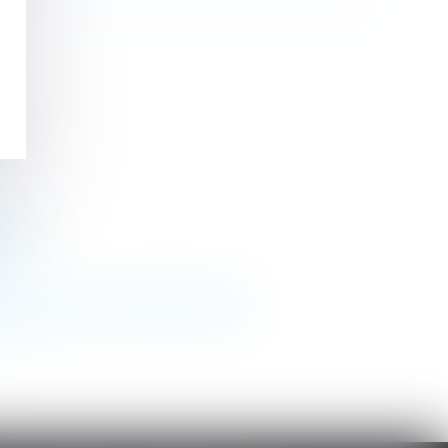
lé
toire ?
?
érieures au contrat de travail !
>>