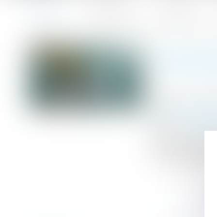
Accueil
Le cabinet
L'équipe
Accueil
Responsabilité des constructeurs : une immixtion fautiv
Vous êtes ici :
RESPONS
Publié le :
07/0
Droit immobilier
Source :
www.le
Dans le cadre d
contre les const
un risque délibé