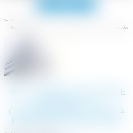
Ouvrir
le
menu
Accueil
Vous êtes ici :
Restitution d’une partie commune : le copropriétaire n’a pas à prouver son préjudice
RESTITUTION D’UNE PARTIE
COMMUNE : LE
COPROPRIÉTAIRE N’A PAS À
PROUVER SON PRÉJUDICE