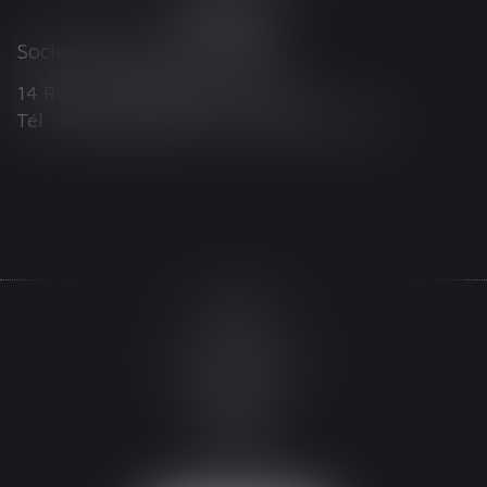
Société d'Avocats ARTHUS
14 Rue Wilson 68000 COLMAR
Tél : 03 89 21 98 55 - Fax : 03 89 23 92 10
Accueil
Le cabinet
L'équipe
Les domaines d'intervention
Actualités
Honoraires
Espace client
Contact
Articles