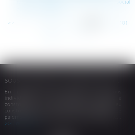
repos : l’URSSAF confirme le régime social
des sommes versée
<<
<
...
176
177
178
179
180
181
182
...
>
>>
SOUS-TRAITANCE ET GARANTIE DE PAIEMENT : LA COUR DE CASSATION CONFIRME LA RESPONSABILITÉ DU DIRIGEANT DE DROIT
En matière de construction de maisons
individuelles, l’article L 241-9 du Code de la
construction et de l’habitation impose au
constructeur de justifier d’une garantie de
paiement dans tout contrat de sous-traitance...
Lire la suite