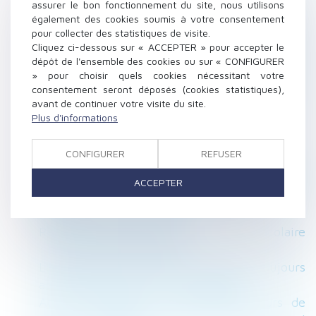
entreprise n'est-il pas obligatoire ?
assurer le bon fonctionnement du site, nous utilisons
Les techniques de construction dans les zones
également des cookies soumis à votre consentement
pour collecter des statistiques de visite.
exposées à certains mouvements de terrain
Cliquez ci-dessous sur « ACCEPTER » pour accepter le
Régime de prévoyance : impossibilité de se
dépôt de l'ensemble des cookies ou sur « CONFIGURER
soustraire à l’obligation de garantie en
» pour choisir quels cookies nécessitant votre
invoquant la responsabilité civile du salarié
consentement seront déposés (cookies statistiques),
avant de continuer votre visite du site.
Financement des droits de succession : le prêt
Plus d'informations
bancaire fiduciaire
Restitution d’une partie commune : le
CONFIGURER
REFUSER
copropriétaire n’a pas à prouver son préjudice
Elections professionnelles et respect du
ACCEPTER
principe de proportionnalité dans
l’établissement des listes
Retard au travail le jour de la rentrée scolaire
: peut-on être sanctionné ?
La garantie des travaux s'applique toujours
après la revente d'un bien immobilier
Activité partielle et monétisation jours de