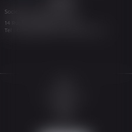
Société d'Avocats ARTHUS
14 Rue Wilson 68000 COLMAR
Tél : 03 89 21 98 55 - Fax : 03 89 23 92 10
Accueil
Le cabinet
L'équipe
Les domaines d'intervention
Actualités
Honoraires
Espace client
Contact
Articles