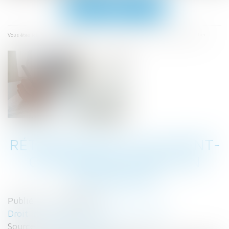
Ouvrir
le
menu
Accueil
Rétractation d’un avant-contrat de vente en Immobilier
Vous êtes ici :
RÉTRACTATION D’UN AVANT-
CONTRAT DE VENTE EN
IMMOBILIER
Publié le :
14/06/2023
Droit immobilier
/
Droit de la propriété
Source :
www.legifiscal.fr