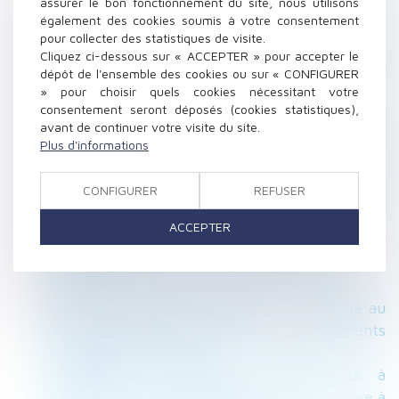
assurer le bon fonctionnement du site, nous utilisons
Provision et appréciation du caractère
également des cookies soumis à votre consentement
pour collecter des statistiques de visite.
sérieusement contestable
Cliquez ci-dessous sur « ACCEPTER » pour accepter le
Les deux premiers décrets d'application de la
dépôt de l'ensemble des cookies ou sur « CONFIGURER
réforme des retraites sont parus
» pour choisir quels cookies nécessitant votre
Rétractation d’un avant-contrat de vente en
consentement seront déposés (cookies statistiques),
avant de continuer votre visite du site.
Immobilier
Plus d'informations
Difficulté de versement de la prestation
compensatoire en capital : le juge peut
CONFIGURER
REFUSER
autoriser un versement périodique
Revirement : du nouveau pour le point de
ACCEPTER
départ de la prescription biennale
Une déclaration en ligne des accidents du
travail
Preuve du harcèlement moral : il incombe au
juge d'examiner l'ensemble des éléments
invoqués par le salarié
Réparation du préjudice d’anxiété lié à
l’exposition à l’amiante et saisine antérieure à