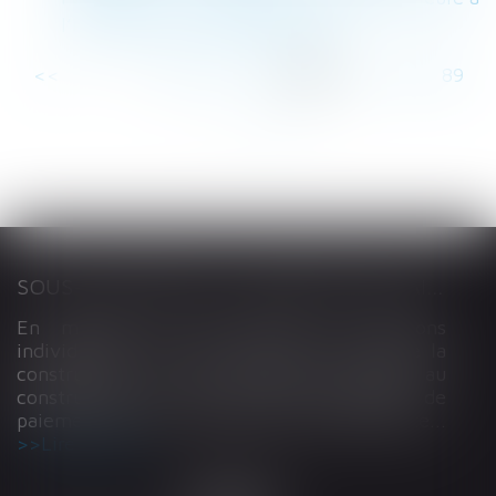
l’inscription de l’établissement
<<
<
...
83
84
85
86
87
88
89
...
>
>>
SOUS-TRAITANCE ET GARANTIE DE PAIEMENT : LA COUR DE CASSATION CONFIRME LA RESPONSABILITÉ DU DIRIGEANT DE DROIT
En matière de construction de maisons
individuelles, l’article L 241-9 du Code de la
construction et de l’habitation impose au
constructeur de justifier d’une garantie de
paiement dans tout contrat de sous-traitance...
Lire la suite