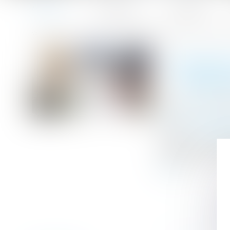
Accueil
Le cabinet
L'équipe
Accueil
Revente du bien affecté de désordres et restitution des
Vous êtes ici :
REVENT
INDEM
Publié le :
03/0
Droit immobilier
Source :
www.le
Le terme « accip
prestation qui do
suite