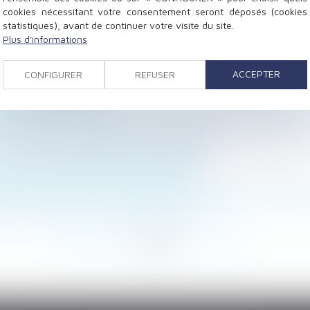
cookies nécessitant votre consentement seront déposés (cookies
statistiques), avant de continuer votre visite du site.
Plus d'informations
sion : publication du décret
quences Successorales
ACCEPTER
CONFIGURER
REFUSER
loyer formée sans qu'une demande préalable ait été prése
égime matrimonial
stitution des indemnités non affectées à la réparation 
punie d’une contravention de 5e classe
n tiers : pourquoi faut-il le déclarer ?
pte professionnel de prévention (C2P)
bilité de l’action sur le fondement de la garantie décenn
ve de la qualité d'associé des héritiers
<
...
88
89
90
91
92
93
94
...
>