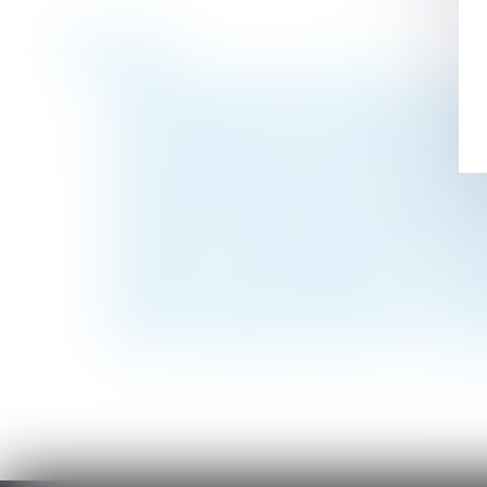
Historique
Abandon de poste et présomption de démis
Extinction de l'Action de Divorce & Consé
Est irrecevable l'action en diminution de 
Plus-value de report et modification du r
Revente du bien affecté de désordres et re
L’infraction d’outrage sexiste simple est 
Accident du travail ou de trajet causé par u
Pénibilité, usure professionnelle : le com
Travaux initiés par l’usufruitier et receva
Décès d’un associé de société civile : preu
<<