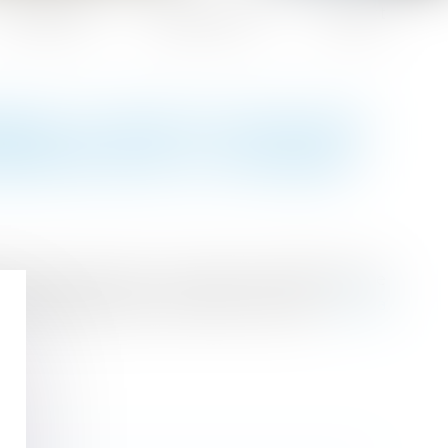
Honoraires
Espace client
Contact
RES ET RESTITUTION DES
PARATION DE L'OUVRAGE
partie qui reçoit ou se trouve en attente d'une
de la prestation que lui-même a fournie...
Lire la