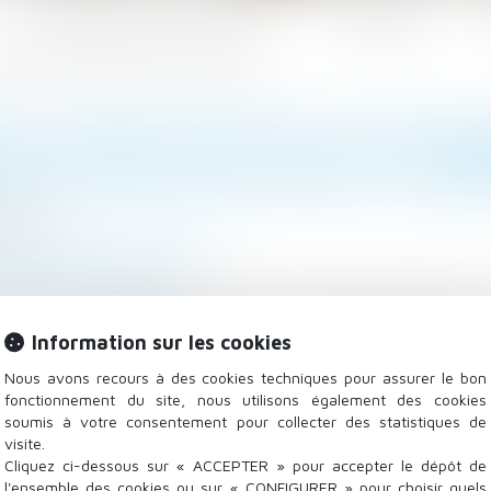
Les domaines d'intervention
Actualités
 indemnités non affectées à la réparation de l'ouvrage
E DU BIEN AFFECTÉ DE DÉSORD
NITÉS NON AFFECTÉES À LA RÉ
5/2023
/
Droit de la construction
mag-juridique.com
iens », qui s’oppose à celui de « solvens » désigne la 
it lui être faite, sinon qui est dans l'attente du prix 
Information sur les cookies
Nous avons recours à des cookies techniques pour assurer le bon
fonctionnement du site, nous utilisons également des cookies
soumis à votre consentement pour collecter des statistiques de
visite.
Cliquez ci-dessous sur « ACCEPTER » pour accepter le dépôt de
l'ensemble des cookies ou sur « CONFIGURER » pour choisir quels