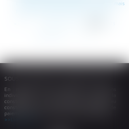
La mort du créancier efface les dettes mais
pas les droits de succession | SOS conso
<<
<
...
269
270
271
272
273
274
275
...
>
>>
SOUS-TRAITANCE ET GARANTIE DE PAIEMENT : LA COUR DE CASSATION CONFIRME LA RESPONSABILITÉ DU DIRIGEANT DE DROIT
En matière de construction de maisons
individuelles, l’article L 241-9 du Code de la
construction et de l’habitation impose au
constructeur de justifier d’une garantie de
paiement dans tout contrat de sous-traitance...
Lire la suite