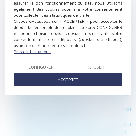
application de la loi dans le temps - La
assurer le bon fonctionnement du site, nous utilisons
également des cookies soumis à votre consentement
Gazette du Palais
pour collecter des statistiques de visite.
Pacs : convention, rupture, avantages... Tout
Cliquez ci-dessous sur « ACCEPTER » pour accepter le
savoir
dépôt de l'ensemble des cookies ou sur « CONFIGURER
Les procédures de divorce sont-elles trop
» pour choisir quels cookies nécessitant votre
consentement seront déposés (cookies statistiques),
longues ? - OuestFrance
avant de continuer votre visite du site.
Permis de construire annulé :
Plus d'informations
constitutionnalité de la limite à l’obligation de
démolir ? - La Gazette du Palais
CONFIGURER
REFUSER
Les retraites vont être revalorisées de 0,8%
en octobre - Les Echos
ACCEPTER
Période d’essai : dois-je impérativement
appliquer la durée prévue par ma convention
collective ? - Edition Tissot
Association syndicale libre : durée du mandat
du syndic et du président - EFL
Peut-on changer de type de divorce pendant
le déroulement de la procédure ? | Justice.fr