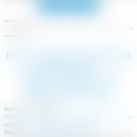
Ouvrir
le
menu
Accueil
Vous êtes ici :
Révocation de donations entre époux : application de la loi dans le temps - La
Gazette du Palais
RÉVOCATION DE DONATIONS
ENTRE ÉPOUX :
APPLICATION DE LA LOI
DANS LE TEMPS - LA
GAZETTE DU PALAIS
Publié le :
27/09/2017
Droit de la famille, des personnes et de leur
patrimoine
/
Patrimoine et succession
Source :
www.gazettedupalais.com