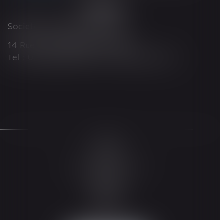
Société d'Avocats ARTHUS
14 Rue Wilson 68000 COLMAR
Tél : 03 89 21 98 55 - Fax : 03 89 23 92 10
Accueil
Le cabinet
L'équipe
Les domaines d'intervention
Actualités
Honoraires
Espace client
Contact
Articles