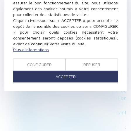
sont pas altérées - Éditions Francis Lefebvre
assurer le bon fonctionnement du site, nous utilisons
également des cookies soumis à votre consentement
Vapotage au travail: ce qui est (encore)
pour collecter des statistiques de visite.
possible et ce qui ne l'est plus - L'Express
Cliquez ci-dessous sur « ACCEPTER » pour accepter le
L'Entreprise
dépôt de l'ensemble des cookies ou sur « CONFIGURER
Le compte pénibilité devient le compte
» pour choisir quels cookies nécessitant votre
consentement seront déposés (cookies statistiques),
professionnel de prévention, avec des
avant de continuer votre visite du site.
obligations allégées pour les employeurs
Plus d'informations
Divorce selon la charia : la France ne le
reconnaît plus depuis 2004 | SOS conso
CONFIGURER
REFUSER
Action en dénégation du statut des baux
commerciaux : quelle prescription ? - Éditions
ACCEPTER
Francis Lefebvre
RF social : l'information sur la gestion du
personnel (droit du travail, déclaration
sociale...)
Indemnité de licenciement : montant
revalorisé et ancienneté modifiée
Vente d’un terrain inconstructible :