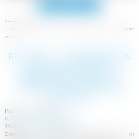
Ouvrir
le
menu
Accueil
Vous êtes ici :
RF social : l'information sur la gestion du personnel (droit du travail, déclaration
sociale...)
RF SOCIAL : L'INFORMATION
SUR LA GESTION DU
PERSONNEL (DROIT DU
TRAVAIL, DÉCLARATION
SOCIALE...)
Publié le :
02/10/2017
Droit du travail - Employeurs
Source :
rfsocial.grouperf.com
Créé par la loi Travail du 6 août 2016 – et