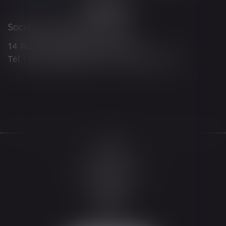
Société d'Avocats ARTHUS
14 Rue Wilson 68000 COLMAR
Tél : 03 89 21 98 55 - Fax : 03 89 23 92 10
Accueil
Le cabinet
L'équipe
Les domaines d'intervention
Actualités
Honoraires
Espace client
Contact
Articles