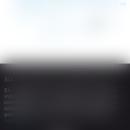
manquement à l’obligation de délivrance ou
vice caché ? - EFL
<<
<
...
268
269
270
271
272
273
274
...
>
>>
SOUS-TRAITANCE ET GARANTIE DE PAIEMENT : LA COUR DE CASSATION CONFIRME LA RESPONSABILITÉ DU DIRIGEANT DE DROIT
En matière de construction de maisons
individuelles, l’article L 241-9 du Code de la
construction et de l’habitation impose au
constructeur de justifier d’une garantie de
paiement dans tout contrat de sous-traitance...
Lire la suite