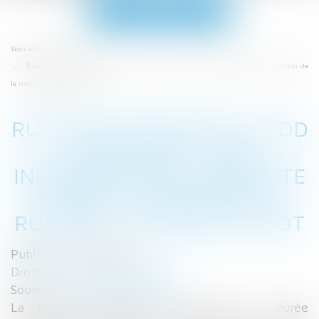
Ouvrir
le
menu
Accueil
Vous êtes ici :
Rupture anticipée du CDD injustifiée : une indemnisation différente selon l’auteur de
la rupture - Editions Tissot
RUPTURE ANTICIPÉE DU CDD
INJUSTIFIÉE : UNE
INDEMNISATION DIFFÉRENTE
SELON L’AUTEUR DE LA
RUPTURE - EDITIONS TISSOT
Publié le :
02/03/2017
Droit du travail - Employeurs
Source :
www.editions-tissot.fr
La rupture anticipée d’un contrat à durée