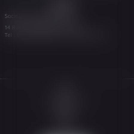
Société d'Avocats ARTHUS
14 Rue Wilson 68000 COLMAR
Tél : 03 89 21 98 55 - Fax : 03 89 23 92 10
Accueil
Le cabinet
L'équipe
Les domaines d'intervention
Actualités
Honoraires
Espace client
Contact
Articles