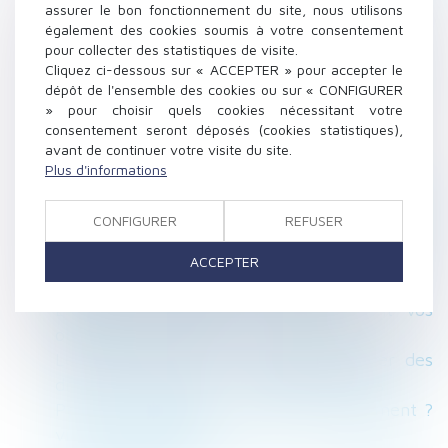
rupture - Editions Tissot
assurer le bon fonctionnement du site, nous utilisons
également des cookies soumis à votre consentement
Les droits des enfants lors d’une séparation -
pour collecter des statistiques de visite.
Le Parisien - © Simon Katzer/Getty
Cliquez ci-dessous sur « ACCEPTER » pour accepter le
La protection sociale des expatriés se réduit -
dépôt de l'ensemble des cookies ou sur « CONFIGURER
Le Monde
» pour choisir quels cookies nécessitant votre
consentement seront déposés (cookies statistiques),
Locataires retraités, vous avez des droits ! –
avant de continuer votre visite du site.
L'écho des seniors
Plus d'informations
Amiante : condition de recevabilité du
préjudice d’anxiété pour les salariés d’une
CONFIGURER
REFUSER
société sous-traitante - Le Monde du Droit
Précisions sur les mesures d’encadrement des
ACCEPTER
loyers commerciaux - DEFRÉNOIS
Entretien professionnel : quelles sont vos
obligations en 2017 ? - Editions Tissot
Le conjoint survivant ne peut cumuler des
droits successoraux... via Jurisprudentes
Pension alimentaire : fixation et versement ?
via service-public.fr