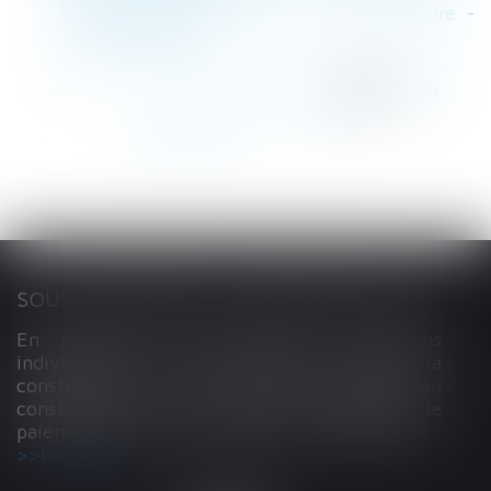
Une commune est-elle une copropriétaire -
Jurisprudentes
<<
<
...
284
285
286
287
288
289
290
...
>
>>
SOUS-TRAITANCE ET GARANTIE DE PAIEMENT : LA COUR DE CASSATION CONFIRME LA RESPONSABILITÉ DU DIRIGEANT DE DROIT
En matière de construction de maisons
individuelles, l’article L 241-9 du Code de la
construction et de l’habitation impose au
constructeur de justifier d’une garantie de
paiement dans tout contrat de sous-traitance...
Lire la suite