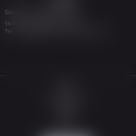
Société d'Avocats ARTHUS
14 Rue Wilson 68000 COLMAR
Tél : 03 89 21 98 55 - Fax : 03 89 23 92 10
Accueil
Le cabinet
L'équipe
Les domaines d'intervention
Actualités
Honoraires
Espace client
Contact
Articles