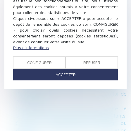
assurer le bon fonctionnement du site, nous utilisons
années consécutives ?
également des cookies soumis à votre consentement
pour collecter des statistiques de visite.
La filiation de l’enfant issu d’une assistance
Cliquez ci-dessous sur « ACCEPTER » pour accepter le
médicale à la procréation après la loi du 2 août
dépôt de l'ensemble des cookies ou sur « CONFIGURER
2021
» pour choisir quels cookies nécessitant votre
Pour rappel : les montants maximaux du
consentement seront déposés (cookies statistiques),
avant de continuer votre visite du site.
barème Macron sont des montants bruts
Plus d'informations
Le rapport d’expertise judiciaire est
opposable au constructeur qui n’en demande
CONFIGURER
REFUSER
pas la nullité
Retraite : de nouvelles dispositions pour 2022
ACCEPTER
Ouverture du droit à la pension de réversion
aux couples pacsés : le Gouvernement dit non
Rupture de la période d’essai : quel délai de
prévenance ?
La commission mixte paritaire adopte le
projet de loi relatif à la protection des enfants
Seuls les copropriétaires opposants ou
défaillants peuvent solliciter l’annulation