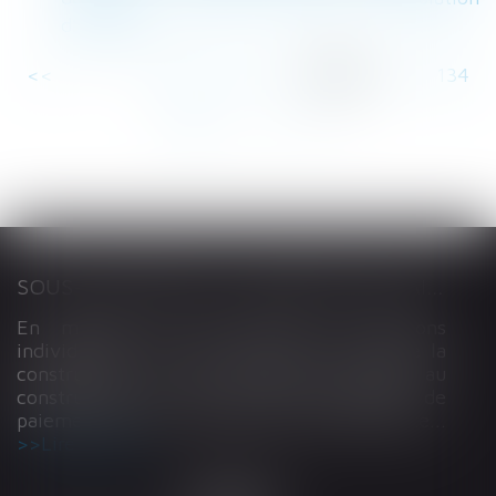
d’une AG
<<
<
...
129
130
131
132
133
134
135
...
>
>>
SOUS-TRAITANCE ET GARANTIE DE PAIEMENT : LA COUR DE CASSATION CONFIRME LA RESPONSABILITÉ DU DIRIGEANT DE DROIT
En matière de construction de maisons
individuelles, l’article L 241-9 du Code de la
construction et de l’habitation impose au
constructeur de justifier d’une garantie de
paiement dans tout contrat de sous-traitance...
Lire la suite