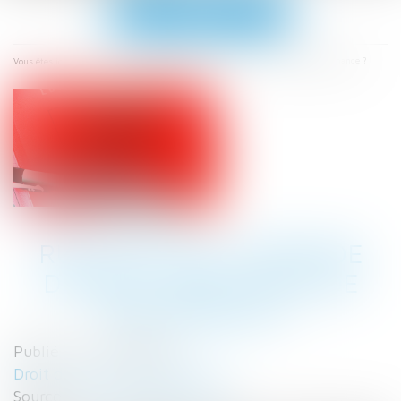
Ouvrir
le
menu
Accueil
Rupture de la période d’essai : quel délai de prévenance ?
Vous êtes ici :
RUPTURE DE LA PÉRIODE
D’ESSAI : QUEL DÉLAI DE
PRÉVENANCE ?
Publié le :
19/01/2022
Droit du travail - Employeurs
Source :
www.editions-tissot.fr