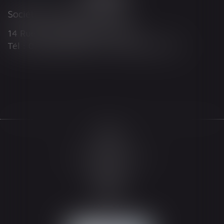
Société d'Avocats ARTHUS
14 Rue Wilson 68000 COLMAR
Tél : 03 89 21 98 55 - Fax : 03 89 23 92 10
Accueil
Le cabinet
L'équipe
Les domaines d'intervention
Actualités
Honoraires
Espace client
Contact
Articles