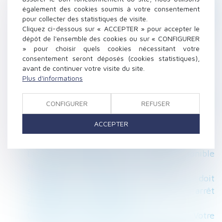
conçoit l’enfant comme une chose à partager
également des cookies soumis à votre consentement
Le salarié mis à pied ne peut pas être
pour collecter des statistiques de visite.
Cliquez ci-dessous sur « ACCEPTER » pour accepter le
victime... d’un accident du travail - Éditions
dépôt de l'ensemble des cookies ou sur « CONFIGURER
Francis Lefebvre
» pour choisir quels cookies nécessitant votre
Office du juge concernant le placement d’un
consentement seront déposés (cookies statistiques),
enfant étranger en assistance éducative - La
avant de continuer votre visite du site.
Plus d'informations
Gazette du Palais
(Jur) Notion de violation du POS par les
preneurs et conséquences pour le propriétaire
CONFIGURER
REFUSER
| Lextenso.fr
ACCEPTER
Le bail d'habitation visait uniquement à
générer des déficits fonciers - RF SOCIAL
La veuve avait droit à la « quotité disponible
spéciale » entre époux | SOS conso
Indemnités journalières - L'assuré doit
s'abstenir de toute activité pendant un arrêt
de travail | service-public.fr
Garanties -Des travaux chez vous ? Votre