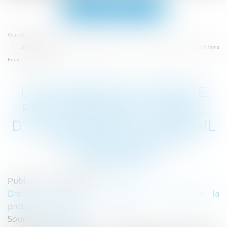
Ouvrir
le
menu
Accueil
Vous êtes ici :
Le salarié mis à pied ne peut pas être victime... d’un accident du travail - Éditions
Francis Lefebvre
LE SALARIÉ MIS À PIED NE
PEUT PAS ÊTRE VICTIME...
D’UN ACCIDENT DU TRAVAIL
- ÉDITIONS FRANCIS
LEFEBVRE
Publié le :
24/11/2017
Droit du travail - Employeurs
/
Droit de la
protection sociale
Source :
www.efl.fr