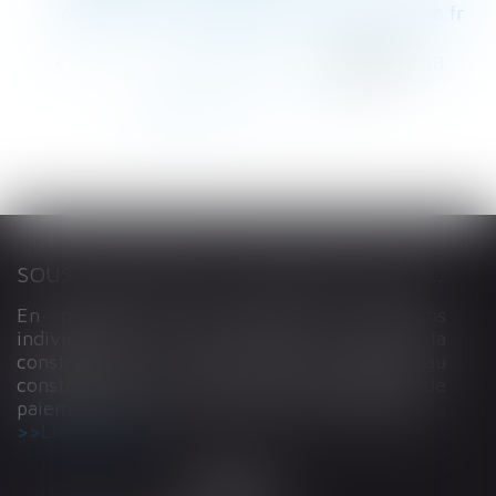
artisan est-il bien assuré ? | service-public.fr
<<
<
...
264
265
266
267
268
269
270
...
>
>>
SOUS-TRAITANCE ET GARANTIE DE PAIEMENT : LA COUR DE CASSATION CONFIRME LA RESPONSABILITÉ DU DIRIGEANT DE DROIT
En matière de construction de maisons
individuelles, l’article L 241-9 du Code de la
construction et de l’habitation impose au
constructeur de justifier d’une garantie de
paiement dans tout contrat de sous-traitance...
Lire la suite