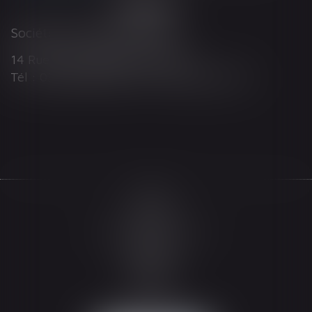
Société d'Avocats ARTHUS
14 Rue Wilson 68000 COLMAR
Tél : 03 89 21 98 55 - Fax : 03 89 23 92 10
Accueil
Le cabinet
L'équipe
Les domaines d'intervention
Actualités
Honoraires
Espace client
Contact
Articles