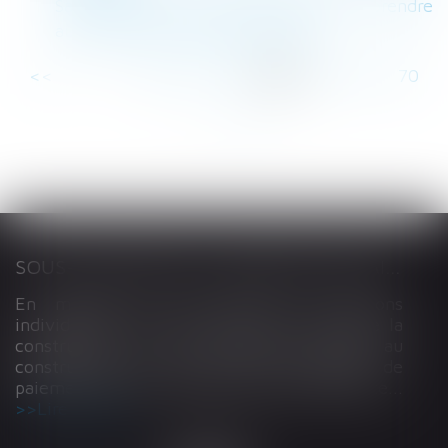
Santé -Quelles sont les précautions à prendre
au travail en cas de grand froid ?
<<
<
...
64
65
66
67
68
69
70
...
>
>>
SOUS-TRAITANCE ET GARANTIE DE PAIEMENT : LA COUR DE CASSATION CONFIRME LA RESPONSABILITÉ DU DIRIGEANT DE DROIT
En matière de construction de maisons
individuelles, l’article L 241-9 du Code de la
construction et de l’habitation impose au
constructeur de justifier d’une garantie de
paiement dans tout contrat de sous-traitance...
Lire la suite