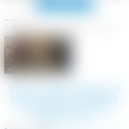
Ouvrir
le
menu
Accueil
Vous êtes ici :
Santé -Quelles sont les précautions à prendre au travail en cas de grand froid ?
SANTÉ -QUELLES SONT LES
PRÉCAUTIONS À PRENDRE
AU TRAVAIL EN CAS DE
GRAND FROID ?