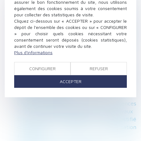
Participation aux acquêts : calcul de la plus-
assurer le bon fonctionnement du site, nous utilisons
value d’un bien
également des cookies soumis à votre consentement
pour collecter des statistiques de visite.
Reclassement du salarié inapte : rappel
Cliquez ci-dessous sur « ACCEPTER » pour accepter le
concernant le périmètre de l'obligation
dépôt de l'ensemble des cookies ou sur « CONFIGURER
Le droit de préférence du locataire
» pour choisir quels cookies nécessitant votre
commercial écarté en cas de vente sur saisie
consentement seront déposés (cookies statistiques),
avant de continuer votre visite du site.
Arriérés de loyers et allocation logement :
Plus d'informations
office du juge
Délégation : le principe d’inopposabilité des
CONFIGURER
REFUSER
exceptions n’a qu’une valeur supplétive
Donation de sommes d’argent avec réserve
ACCEPTER
d’usufruit : vers la non-déductibilité de la
dette de restitution ?
Le syndic doit accomplir toutes les diligences
qui lui incombent dans la gestion des travaux
Cession de bail commercial : refus injustifié
du bailleur et portée de l’autorisation
judiciaire