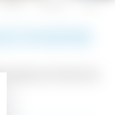
Honoraires
Espace client
Contact
E VAUT PAS ACCEPTATION
AVAUX SUPPLÉMENTAIRES
 en contrepartie d’un prix définitivement fixé à
t toute augmentation du prix fixé dans le cadre