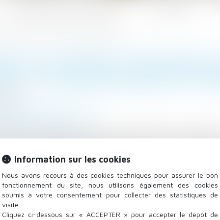
Les domaines d'intervention
Actualités
n expresse et non équivoque de travaux supplémentaires
ENCE DU MAÎTRE D’OUVRAGE N
SE ET NON ÉQUIVOQUE DE TR
/2023
/
Droit de la construction
mag-juridique.com
ait est un contrat par lequel un entrepreneur s’engage,
ctuer des travaux également définis. Ce contrat interdi
Information sur les cookies
tipulation contraire...
Lire la suite
Nous avons recours à des cookies techniques pour assurer le bon
fonctionnement du site, nous utilisons également des cookies
soumis à votre consentement pour collecter des statistiques de
visite.
Cliquez ci-dessous sur « ACCEPTER » pour accepter le dépôt de