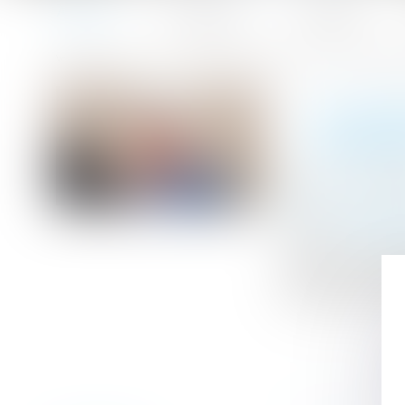
Accueil
Le cabinet
L'équipe
Accueil
Le silence du maître d’ouvrage ne vaut pas acceptatio
Vous êtes ici :
LE SIL
EXPRES
Publié le :
28/06
Droit immobilier
Source :
www.le
Un marché à forf
l’avance, à effe
du marché, sauf s