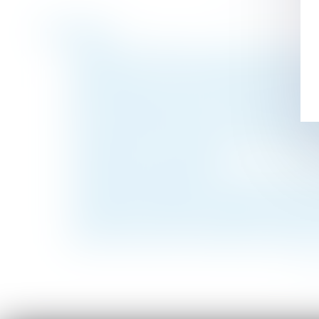
Historique
Dispense d'affiliation d'un salarié déjà co
Loyers covid : la jurisprudence est réaffir
Possibilité de pourvoir à l’activité norma
QPC : Légataire universel, indemnité de r
Nouvelle jurisprudence en matière de dépa
La décision qui se prononce sur une réco
l’autorité de chose jugée
Participation salariale : pas d’exonération
Le silence du maître d’ouvrage ne vaut p
Accident de travail ayant entraîné le décès
Remise en état de l’immeuble et qualité à 
<