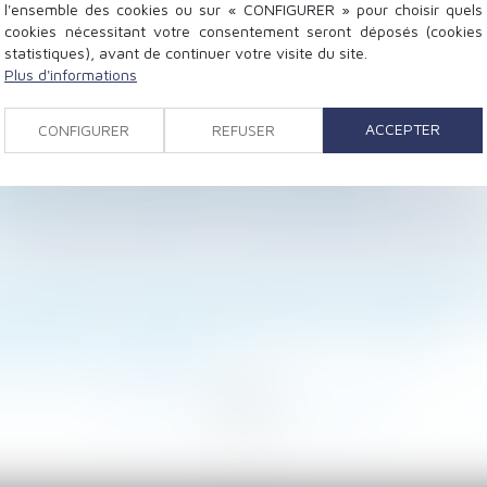
l'ensemble des cookies ou sur « CONFIGURER » pour choisir quels
cookies nécessitant votre consentement seront déposés (cookies
statistiques), avant de continuer votre visite du site.
Plus d'informations
uvert par le régime santé de son conjoint : nouvelles pré
mée !
ACCEPTER
CONFIGURER
REFUSER
le et permanente de l’entreprise par un CAE
éduction et paiement des droits de succession
ssement de la durée de travail et préjudice, que reteni
mpense calculée selon le profit subsistant sans fixer
 de cotisations sociales sans dépôt de l’accord auprès 
as acceptation expresse et non équivoque de travaux su
 du salarié : nouvelles obligations pour l’employeur
agir des copropriétaires
<
<
...
81
82
83
84
85
86
87
...
>