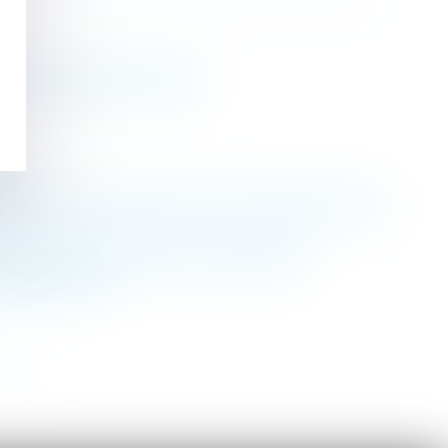
cisions jurisprudentielles
r ?
 la date de jouissance divise est dépourvue de
de l’autorité administrative compétente
pplémentaires
>>