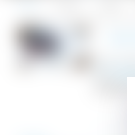
Accueil
Le cabinet
L'équipe
Accueil
Sous-traitance : pas de condition suspensive pour la cau
Vous êtes ici :
SOUS-
Publié le :
10/03
Droit immobilier
Source :
www.dal
L’entrepreneur 
d’exécution des t