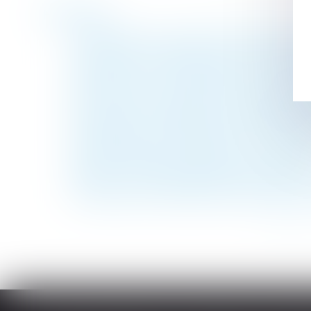
Historique
Contestation du caractère professionnel de
Si les questions relatives aux travaux déci
Télétravail : votre employeur a-t-il le droi
Sous-traitance : pas de condition suspensiv
Droit du père biologique et irrecevabilité 
Employeurs : les nouveautés en droit soci
Les avantages de l'assurance vie pour prép
Mérule et assurance décennale : statu quo
URSSAF : envoi de proposition d’échéancier
Le préjudice de l'absence de père subi par
<<