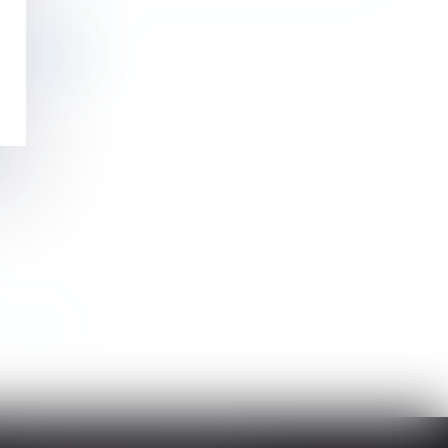
prescription
>
>>