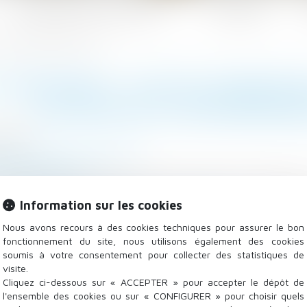
Les domaines d'intervention
Actualités
tion de l’entrepreneur principal
TRAITANCE : PAS DE CONDITI
CAUTION DE L’ENTREPRENE
/2021
/
Droit de la construction
loz-actualite.fr
principal doit fournir la caution avant la conclus
Information sur les cookies
ravaux s’il lui est antérieur...
Lire la suite
Nous avons recours à des cookies techniques pour assurer le bon
fonctionnement du site, nous utilisons également des cookies
soumis à votre consentement pour collecter des statistiques de
visite.
Cliquez ci-dessous sur « ACCEPTER » pour accepter le dépôt de
l'ensemble des cookies ou sur « CONFIGURER » pour choisir quels