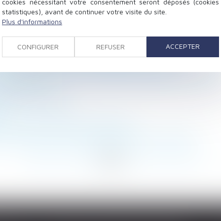
cookies nécessitant votre consentement seront déposés (cookies
statistiques), avant de continuer votre visite du site.
Plus d'informations
 la maladie : évolution de jurisprudence concernant la 
dés en AG sont indissociables, un seul vote suffit
ACCEPTER
CONFIGURER
REFUSER
t de supprimer les tickets restaurant ?
e pour la caution de l’entrepreneur principal
de son intervention à la procédure d'adoption de l'enfant
al pour 2021
arer sa succession
 suite aux reports de cotisations
 l'enfant dont le père décède pendant la grossesse
<
...
158
159
160
161
162
163
164
...