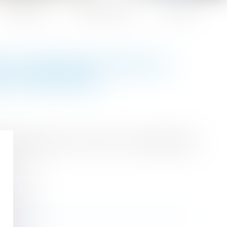
Honoraires
Espace client
Contact
ON SUSPENSIVE POUR LA
UR PRINCIPAL
ion du sous-traité ou avant le commencement