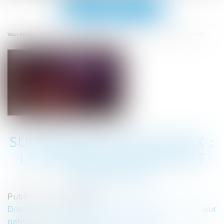
Ouvrir
le
menu
Accueil
Succession entre époux : les droits du conjoint survivant
Vous êtes ici :
SUCCESSION ENTRE ÉPOUX :
LES DROITS DU CONJOINT
SURVIVANT
Publié le :
01/05/2019
Droit de la famille, des personnes et de leur
patrimoine
/
Patrimoine et succession