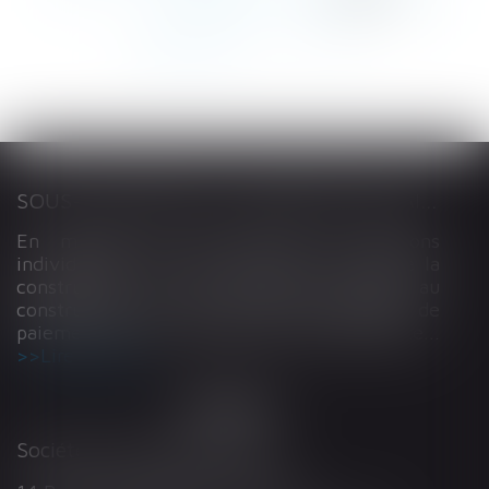
223
224
...
>
>>
SOUS-TRAITANCE ET GARANTIE DE PAIEMENT : LA COUR DE CASSATION CONFIRME LA RESPONSABILITÉ DU DIRIGEANT DE DROIT
En matière de construction de maisons
individuelles, l’article L 241-9 du Code de la
construction et de l’habitation impose au
constructeur de justifier d’une garantie de
paiement dans tout contrat de sous-traitance...
Lire la suite
Société d'Avocats ARTHUS