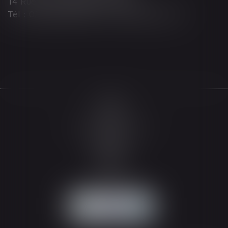
14 Rue Wilson 68000 COLMAR
Tél : 03 89 21 98 55 - Fax : 03 89 23 92 10
Accueil
Le cabinet
L'équipe
Les domaines d'intervention
Actualités
Honoraires
Espace client
Contact
Articles