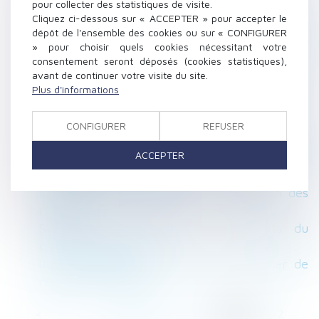
pour collecter des statistiques de visite.
reconstruction de Notre-Dame
Cliquez ci-dessous sur « ACCEPTER » pour accepter le
Non expulsion et délivrance d'une carte de
dépôt de l'ensemble des cookies ou sur « CONFIGURER
» pour choisir quels cookies nécessitant votre
séjour pour le père étranger, en vertu du
consentement seront déposés (cookies statistiques),
principe d'intérêt supérieur de l'enfant
avant de continuer votre visite du site.
Règles différentes selon si le transfert de
Plus d'informations
contrat de travail est légal ou conventionnel
Rappel sur le régime de la mitoyenneté
CONFIGURER
REFUSER
La clause de non concurrence imprécise
ACCEPTER
empêchant le salarié d'exercer son activité
professionnelle est nulle
Les intérêts du Bim pour la prévention des
risques
Succession entre époux : les droits du
conjoint survivant
Il sera désormais plus facile de changer de
régime matrimonial
<<
<
...
218
219
220
221
222