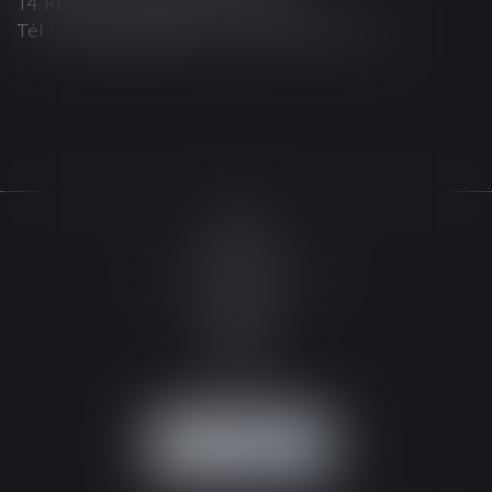
14 Rue Wilson 68000 COLMAR
Tél : 03 89 21 98 55 - Fax : 03 89 23 92 10
Accueil
Le cabinet
L'équipe
Les domaines d'intervention
Actualités
Honoraires
Espace client
Contact
Articles