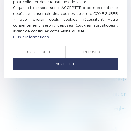
pour collecter des statistiques de visite.
Revendication d'une classification supérieure :
Cliquez ci-dessous sur « ACCEPTER » pour accepter le
le salarié doit remplir toutes les conditions
dépôt de l'ensemble des cookies ou sur « CONFIGURER
» pour choisir quels cookies nécessitant votre
posées par la convention collective !
consentement seront déposés (cookies statistiques),
Est-ce obligatoire de laisser son voisin passer
avant de continuer votre visite du site.
chez soi pour faire des travaux ?
Plus d'informations
Propositions de lois sur lois de financement
sécurité sociale
CONFIGURER
REFUSER
« Lors de la vente de mon appartement, le
ACCEPTER
syndic peut-il exiger 250 € pour un pré-état
daté, en plus des 350 € pour l’état daté ? »
Succession et PEA, comment cela se passe-t-
il ?
Harcèlement sexuel : une nouvelle définition
en droit du travail
Titres-restaurant : les nouvelles règles
applicables dès le 1er septembre
<<
<
...
142
143
144
145
146