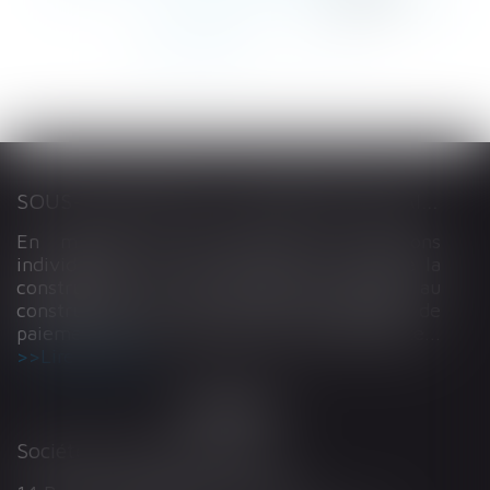
147
148
...
>
>>
SOUS-TRAITANCE ET GARANTIE DE PAIEMENT : LA COUR DE CASSATION CONFIRME LA RESPONSABILITÉ DU DIRIGEANT DE DROIT
En matière de construction de maisons
individuelles, l’article L 241-9 du Code de la
construction et de l’habitation impose au
constructeur de justifier d’une garantie de
paiement dans tout contrat de sous-traitance...
Lire la suite
Société d'Avocats ARTHUS