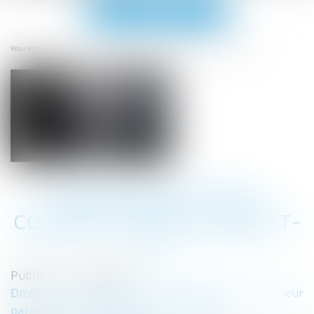
Ouvrir
le
menu
Accueil
Succession et PEA, comment cela se passe-t-il ?
Vous êtes ici :
SUCCESSION ET PEA,
COMMENT CELA SE PASSE-T-
IL ?
Publié le :
01/09/2021
Droit de la famille, des personnes et de leur
patrimoine
/
Patrimoine et succession