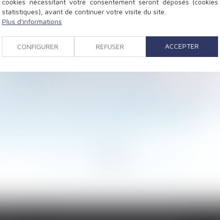
cookies nécessitant votre consentement seront déposés (cookies
statistiques), avant de continuer votre visite du site.
Plus d'informations
fessionnelle emporte renonciation aux propositions de 
us-value d’un bien
ACCEPTER
CONFIGURER
REFUSER
ncernant le périmètre de l'obligation
cial écarté en cas de vente sur saisie
 office du juge
des exceptions n’a qu’une valeur supplétive
’usufruit : vers la non-déductibilité de la dette de res
nces qui lui incombent dans la gestion des travaux
é du bailleur et portée de l’autorisation judiciaire
re au travail en cas de grand froid ?
<
...
64
65
66
67
68
69
70
...
>