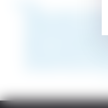
Historique
L’adhésion au contrat de sécurisation pro
Participation aux acquêts : calcul de la pl
Reclassement du salarié inapte : rappel co
Le droit de préférence du locataire commer
Arriérés de loyers et allocation logement :
Délégation : le principe d’inopposabilité 
Donation de sommes d’argent avec réserve d
Le syndic doit accomplir toutes les dilige
Cession de bail commercial : refus injustifi
Santé -Quelles sont les précautions à prend
<<