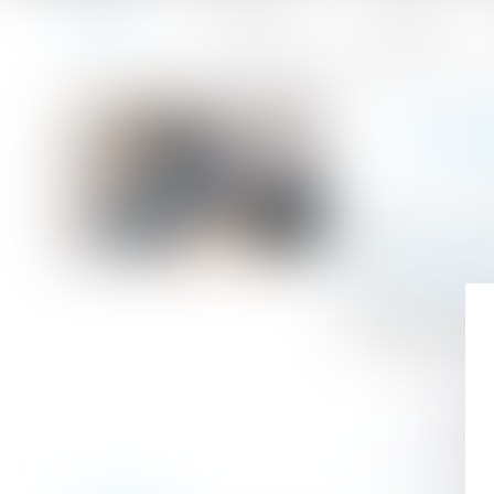
Accueil
Le cabinet
L'équipe
Accueil
Le syndic doit accomplir toutes les diligences qui lui 
Vous êtes ici :
LE SY
Publié le :
19/12
Droit immobilier
Source :
www.efl
Le syndic comme
incombant dans l