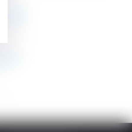
reclassement
titution ?
>>