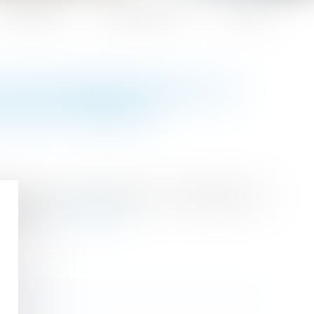
Honoraires
Espace client
Contact
ES DILIGENCES QUI LUI
N DES TRAVAUX
orsqu’il n’accomplit pas les diligences lui
étaires...
Lire la suite