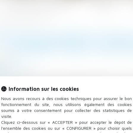
Les domaines d'intervention
Actualités
incombent dans la gestion des travaux
NDIC DOIT ACCOMPLIR TOUTES L
INCOMBENT DANS LA GESTIO
/2023
/
Copropriété
.fr
t une faute dans l’accomplissement de sa mission l
Information sur les cookies
a gestion des travaux votés par le syndicat des copropri
Nous avons recours à des cookies techniques pour assurer le bon
fonctionnement du site, nous utilisons également des cookies
soumis à votre consentement pour collecter des statistiques de
visite.
Cliquez ci-dessous sur « ACCEPTER » pour accepter le dépôt de
l'ensemble des cookies ou sur « CONFIGURER » pour choisir quels