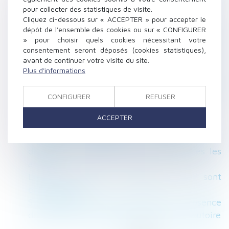
pour collecter des statistiques de visite.
sociale
Cliquez ci-dessous sur « ACCEPTER » pour accepter le
Les restrictions liées au Covid-19 ne
dépôt de l'ensemble des cookies ou sur « CONFIGURER
constituent pas une perte de la chose louée !
» pour choisir quels cookies nécessitant votre
Successions : les frais bancaires désormais
consentement seront déposés (cookies statistiques),
avant de continuer votre visite du site.
plafonnés ou supprimés
Plus d'informations
Clause de non-concurrence : la Cour de
cassation rappelle l’exigence de transparence
CONFIGURER
REFUSER
dans le calcul de la contrepartie financière
Astreinte ou temps de travail effectif ? La
ACCEPTER
Cour impose une analyse au cas par cas
Rénovation énergétique : l'UFC-Que Choisir
demande un guichet unique pour toutes les
aides
Les taux 2025 des cotisations AT/MP sont
enfin publiés !
Succession vacante et prescription : absence
de suspension en l’absence de titre exécutoire