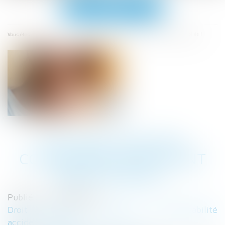
Ouvrir
le
menu
Accueil
Les taux 2025 des cotisations AT/MP sont enfin publiés !
Vous êtes ici :
LES TAUX 2025 DES
COTISATIONS AT/MP SONT
ENFIN PUBLIÉS !
Publié le :
23/05/2025
Droit du travail - Employeurs
/
Responsabilité
accident du travail