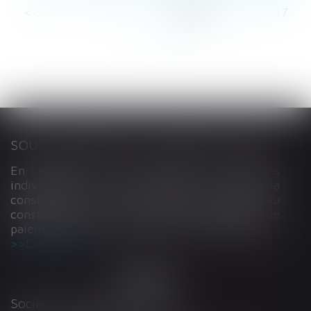
<<
<
...
11
12
13
14
15
16
17
...
>
>>
SOUS-TRAITANCE ET GARANTIE DE PAIEMENT : LA COUR DE CASSATION CONFIRME LA RESPONSABILITÉ DU DIRIGEANT DE DROIT
En matière de construction de maisons
individuelles, l’article L 241-9 du Code de la
construction et de l’habitation impose au
constructeur de justifier d’une garantie de
paiement dans tout contrat de sous-traitance...
Lire la suite
Société d'Avocats ARTHUS