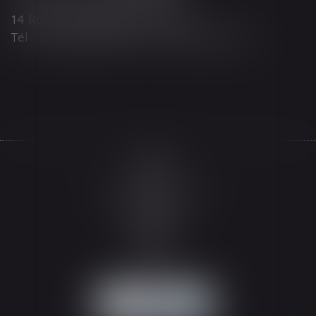
14 Rue Wilson 68000 COLMAR
Tél : 03 89 21 98 55 - Fax : 03 89 23 92 10
Accueil
Le cabinet
L'équipe
Les domaines d'intervention
Actualités
Honoraires
Espace client
Contact
Articles