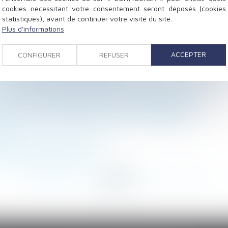
cookies nécessitant votre consentement seront déposés (cookies
statistiques), avant de continuer votre visite du site.
Plus d'informations
erte
xistes récurrents justifient son licenciement pour faute
ACCEPTER
CONFIGURER
REFUSER
sante pour en obtenir le paiement
lié par le mandat de protection future conclu précédemm
: le juge ne doit pas modifier l’objet du litige
icat de copropriétaires n’est pas un consommateur
é sociale : les nouveautés pour les employeurs
s ?
r un époux commun en biens
er en temps complet !
<
...
106
107
108
109
110
111
112
...