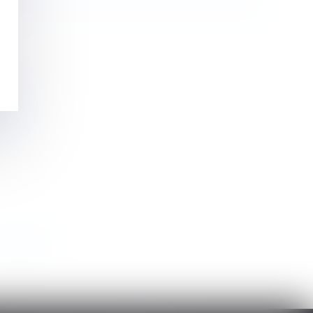
ent
>
>>