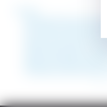
Historique
Publication du décret sur les lanceurs d'al
Salarié protégé : des propos racistes et se
Legs : la délivrance judiciaire est insuffi
Pour choisir le tuteur, le juge n'est pas 
Inexécution du contrat par le constructeur 
Interdiction des discriminations : un synd
Projet de loi de financement de la Sécurit
Indiquez‑vous l’ancienneté sur les bulletin
Revendication de la qualité d’associé pa
Un temps partiel ne doit pas se transform
<<