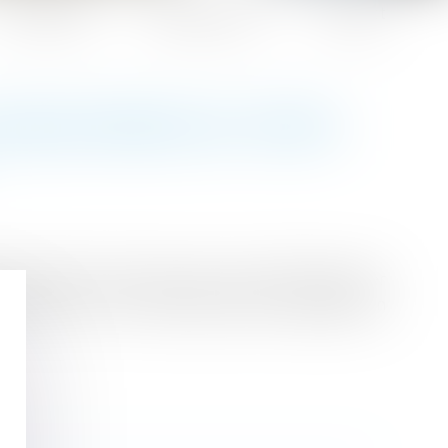
Honoraires
Espace client
Contact
 TRANSFORMER EN TEMPS
s partiel ne doit pas avoir pour effet de porter
ravail. Sinon, le contrat peut être requalifié en