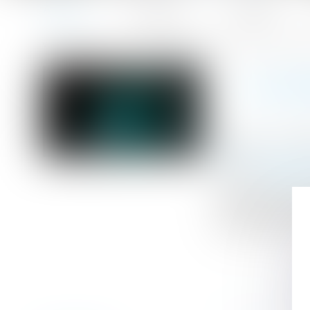
Accueil
Le cabinet
L'équipe
Accueil
Un temps partiel ne doit pas se transformer en temps 
Vous êtes ici :
UN TE
Publié le :
10/10
Droit du travail -
Source :
cabinet
Le complément d’
la durée du trav
contrat de travai