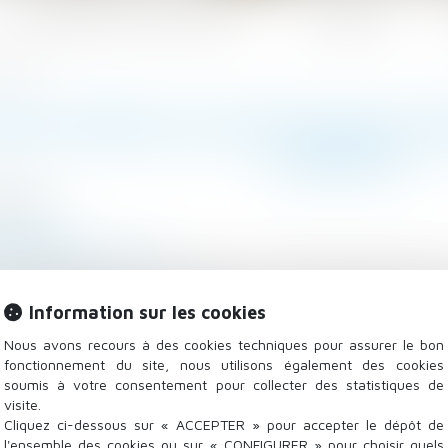
Les domaines d'intervention
Actualités
complet !
MPS PARTIEL NE DOIT PAS SE
COMPLET !
/2022
 Salariés
-rs.expert-infos.com
heures fixé par un avenant au contrat de travail à temp
ail du salarié à la durée légale ou conventionnelle de t
Information sur les cookies
l à temps plein...
Lire la suite
Nous avons recours à des cookies techniques pour assurer le bon
fonctionnement du site, nous utilisons également des cookies
soumis à votre consentement pour collecter des statistiques de
visite.
Cliquez ci-dessous sur « ACCEPTER » pour accepter le dépôt de
l'ensemble des cookies ou sur « CONFIGURER » pour choisir quels