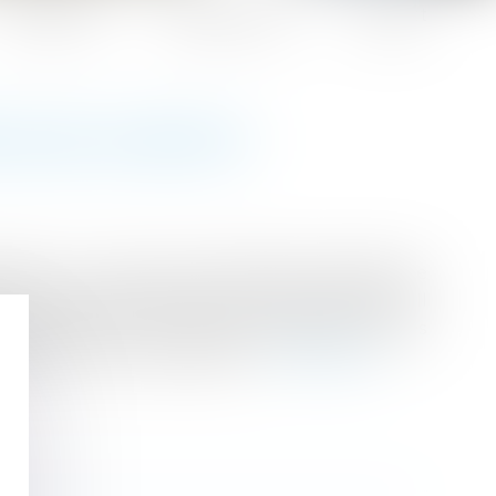
Honoraires
Espace client
Contact
N SUR LA ROUTE
lités », a créé un titre-mobilité permettant de
r résidence habituelle et leur lieu de travail. Il
yée, émise par une société spécialisée qui les
s échéant, d’une commission...
Lire la suite