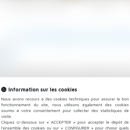
Les domaines d'intervention
Actualités
LE TITRE-MOBILITÉ EST ENFI
/2022
 Salariés
.fr
 du 24 décembre 2019, dite « loi d’orientation des mobi
 les frais de transport personnels des salariés entre leu
ution de paiement spécifique, dématérialisée et prépa
Information sur les cookies
ur contre paiement de leur valeur libératoire et, le ca
Nous avons recours à des cookies techniques pour assurer le bon
fonctionnement du site, nous utilisons également des cookies
soumis à votre consentement pour collecter des statistiques de
visite.
Cliquez ci-dessous sur « ACCEPTER » pour accepter le dépôt de
l'ensemble des cookies ou sur « CONFIGURER » pour choisir quels