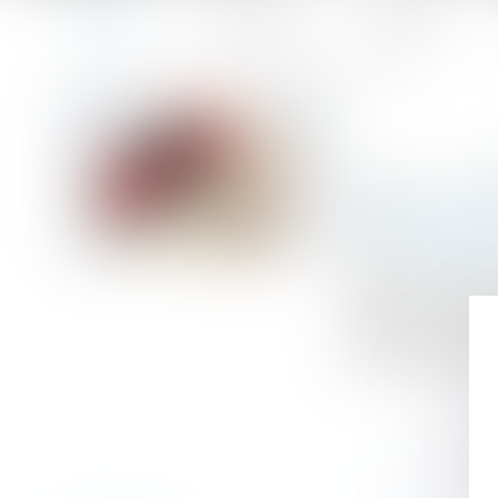
Accueil
Le cabinet
L'équipe
Accueil
Le titre-mobilité est enfin sur la route
Vous êtes ici :
Publié le :
17/01
Droit du travail -
Source :
www.efl
La loi 2019-1428
prendre en charge
s’agit d’une sol
cède à l’employe