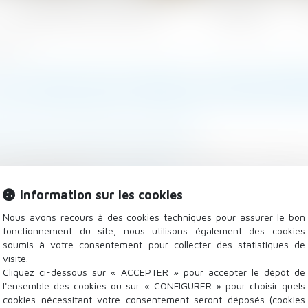
Les domaines d'intervention
Actualités
s Echos
ES CHOIX DES FAMILLES RECOMP
atrimoine
/
Patrimoine et succession
nouveau conjoint sans léser les enfants ? Les unions s
èrement la donne...
Lire la suite
Information sur les cookies
Nous avons recours à des cookies techniques pour assurer le bon
fonctionnement du site, nous utilisons également des cookies
soumis à votre consentement pour collecter des statistiques de
visite.
Cliquez ci-dessous sur « ACCEPTER » pour accepter le dépôt de
l'ensemble des cookies ou sur « CONFIGURER » pour choisir quels
cookies nécessitant votre consentement seront déposés (cookies