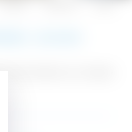
Honoraires
Espace client
Contact
OSÉES - LES ECHOS
uccessives, officielles ou non, et la naissance