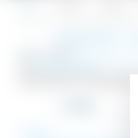
Accueil
Le cabinet
L'équipe
Accueil
Transmission : les choix des familles recomposées - Le
Vous êtes ici :
TRANSMISSION : L
Publié le :
13/06/2017
Droit de la famille, des personnes et de leur p
Source :
patrimoine.lesechos.fr
Pour quel statut opter ? Comment protéger son 
d’enfants de plusieurs lits compliquent singuli
Historique