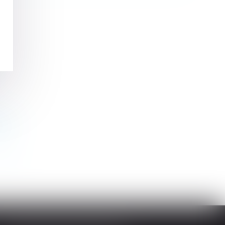
tion
>>