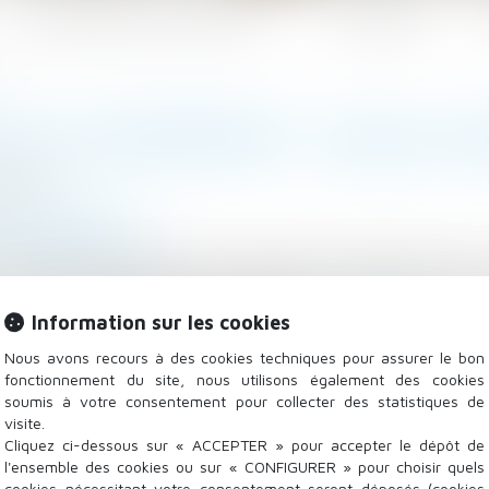
Les domaines d'intervention
Actualités
?
 EN COPROPRIÉTÉ : QUELLE A
/2025
/
Copropriété
mag-juridique.com
 6 février 2025, la Cour de cassation a rappelé le princ
ties communes générales et des parties communes spéci
ant l’ensemble des copropriétaires...
Information sur les cookies
Lire la suite
Nous avons recours à des cookies techniques pour assurer le bon
fonctionnement du site, nous utilisons également des cookies
soumis à votre consentement pour collecter des statistiques de
visite.
Cliquez ci-dessous sur « ACCEPTER » pour accepter le dépôt de
l'ensemble des cookies ou sur « CONFIGURER » pour choisir quels
cookies nécessitant votre consentement seront déposés (cookies