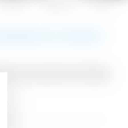
Honoraires
Espace client
Contact
SSEMBLÉE DOIT DÉCIDER ?
ipe selon lequel, lorsque des travaux affectent à
ales, leur autorisation relève de l’assemblée