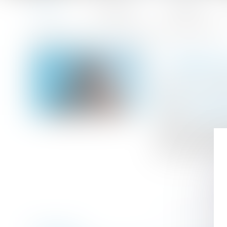
Accueil
Le cabinet
L'équipe
Accueil
Travaux en copropriété : quelle assemblée doit décider 
Vous êtes ici :
TRAVAUX
Publié le :
19/02
Droit immobilier
Source :
www.le
Dans un arrêt du
la fois des par
générale réuniss