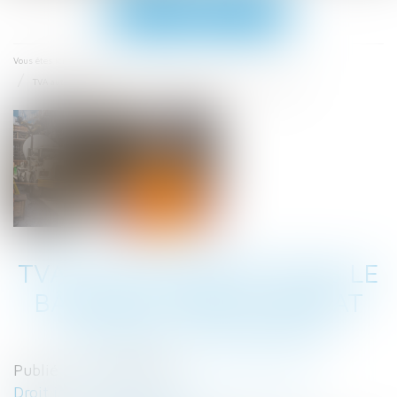
Ouvrir
le
menu
Accueil
Vous êtes ici :
TVA autoliquidée dans le bâtiment sans contrat de sous-traitance
TVA AUTOLIQUIDÉE DANS LE
BÂTIMENT SANS CONTRAT
DE SOUS-TRAITANCE
Publié le :
25/01/2023
Droit immobilier
/
Droit de la construction