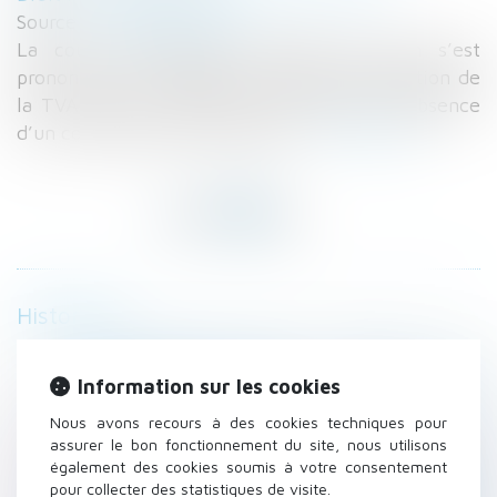
Source :
www.legifiscal.fr
La cour administrative d’appel de Lyon s’est
prononcée sur l’application de l’autoliquidation de
la TVA dans le secteur du bâtiment en l’absence
d’un contrat de sous-traitance...
Lire la suite
Historique
TVA autoliquidée dans le bâtiment sans
contrat de sous-traitance
Information sur les cookies
Les taxes sur les véhicules particulières
Nous avons recours à des cookies techniques pour
utilisées par une entreprise (ex-TVS)
assurer le bon fonctionnement du site, nous utilisons
Convention réglementée : intérêt indirect du
également des cookies soumis à votre consentement
pour collecter des statistiques de visite.
dirigeant et conséquences dommageables