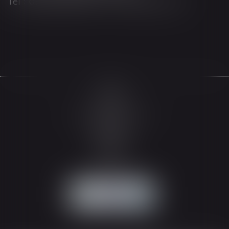
Tél : 03 89 21 98 55 - Fax : 03 89 23 92 10
Accueil
Le cabinet
L'équipe
Les domaines d'intervention
Actualités
Honoraires
Espace client
Contact
Articles