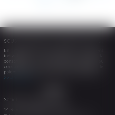
104
...
>
>>
SOUS-TRAITANCE ET GARANTIE DE PAIEMENT : LA COUR DE CASSATION CONFIRME LA RESPONSABILITÉ DU DIRIGEANT DE DROIT
En matière de construction de maisons
individuelles, l’article L 241-9 du Code de la
construction et de l’habitation impose au
constructeur de justifier d’une garantie de
paiement dans tout contrat de sous-traitance...
Lire la suite
Société d'Avocats ARTHUS
14 Rue Wilson 68000 COLMAR