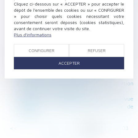
Cliquez ci-dessous sur « ACCEPTER » pour accepter le
pour la société
dépôt de l'ensemble des cookies ou sur « CONFIGURER
Les jours de RTT peuvent désormais être
» pour choisir quels cookies nécessitant votre
monétisés
consentement seront déposés (cookies statistiques),
avant de continuer votre visite du site.
L'assureur dommages ouvrage doit assurer
Plus d'informations
une réparation efficace et pérenne
Projet de loi DDADUE : quelles nouveautés en
CONFIGURER
REFUSER
droit du travail ?
Vérification et correction des DSN : la
ACCEPTER
compétence des Urssaf est élargie
Nouvelle donne pour les astreintes ?
Prescription de la demande en requalification
d’un bail en bail commercial
Délégation d’autorité parentale en vue
d’adoption : les précisions de la Cour de
cassation
<<
<
...
98
99
100
101
102
103