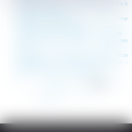
Le délai de déclaration de naissance porté à 5
jours - La Gazette
Diagnostics immobiliers : encore trop
d’anomalies | Dossier Familial
Tutelle, curatelle, mesure de sauvegarde :
comment lancer la procédure ? – L'écho des
seniors
La mairie peut imposer l'installation d'un
lampadaire sur la façade d'une maison -
Maison individuelle - Le Particulier
<<
<
...
283
284
285
286
287
288
289
...
>
>>