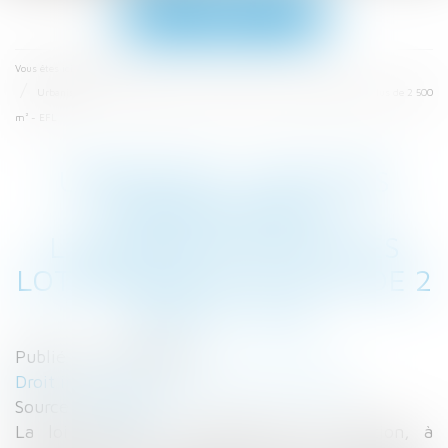
Ouvrir
le
menu
Accueil
Vous êtes ici :
Urbanisme : recours obligatoire à l’architecte pour les lotissements de plus de 2 500
m² - EFL
URBANISME : RECOURS
OBLIGATOIRE À
L’ARCHITECTE POUR LES
LOTISSEMENTS DE PLUS DE 2
500 M² - EFL
Publié le :
14/03/2017
Droit immobilier
/
Droit de la construction
Source :
www.efl.fr
La loi relative à la liberté de la création, à