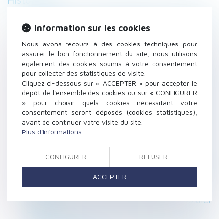
Historique
Urbanisme : recours obligatoire à l’architecte
Information sur les cookies
pour les lotissements de plus de 2 500 m² -
EFL
Nous avons recours à des cookies techniques pour
Quid des droits de succession en cas révision
assurer le bon fonctionnement du site, nous utilisons
également des cookies soumis à votre consentement
du PLU postérieure au décès - Fiscalonline
pour collecter des statistiques de visite.
Remplir la DSN grâce à la liste des
Cliquez ci-dessous sur « ACCEPTER » pour accepter le
conventions collectives en ligne - Editions
dépôt de l'ensemble des cookies ou sur « CONFIGURER
Tissot
» pour choisir quels cookies nécessitant votre
consentement seront déposés (cookies statistiques),
Contrats de construction de maison
avant de continuer votre visite du site.
individuelle : les modèles-types de notice
Plus d'informations
d’information dépoussiérés - Le Moniteur
La modification de l'organisation des
CONFIGURER
REFUSER
astreintes mises en place par accord collectif
ne peut être décidée unilatéralement - RF
ACCEPTER
SOCIAL
Les congés pour raisons familiales | Dossier
Familial