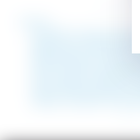
Historique
Bail professionnel : durée, contenu et fin du
Licenciement : que désignent les dommages
Règlement intérieur : quelles clauses rela
Défaut de déclaration d’une mission de maî
Communauté universelle : au décès d’un d
URSAFF : conditions et effets des délégati
Gestion du patrimoine : relogement en fin 
Action en établissement de la filiation d’u
Télétravail : la CNIL vigilante dans les us
Démission ou licenciement : ai-je droit a
<<