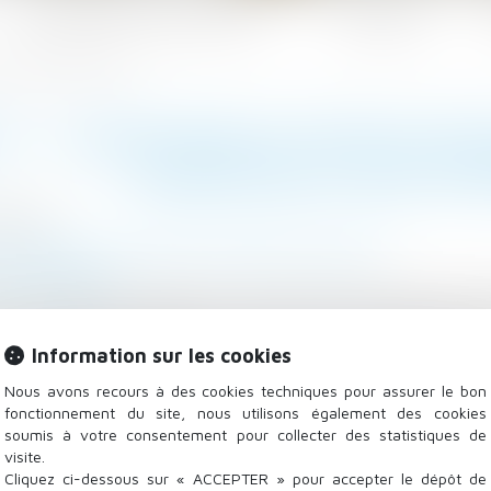
Les domaines d'intervention
Actualités
ignature d’une contrainte
F : CONDITIONS ET EFFETS DE
SIGNATURE D’UNE CO
/2020
 - Employeurs
/
Droit de la protection sociale
u-juridique.fr
, non pas de moratoire, mais de simples reports d’éch
n relative aux exigences formelles et de signataire des
Information sur les cookies
uelques mois après la fin de la crise, avoir un grand i
en cause des contraintes...
Lire la suite
Nous avons recours à des cookies techniques pour assurer le bon
fonctionnement du site, nous utilisons également des cookies
soumis à votre consentement pour collecter des statistiques de
visite.
Cliquez ci-dessous sur « ACCEPTER » pour accepter le dépôt de