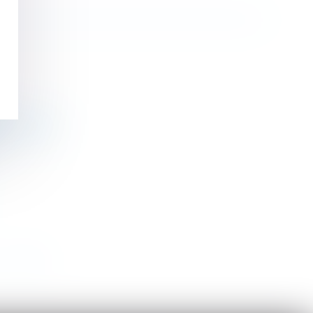
tiers lésé
>
>>