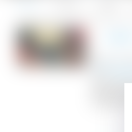
Accueil
Le cabinet
L'équipe
Accueil
URSAFF : conditions et effets des délégations pour la s
Vous êtes ici :
URSAF
Publié le :
26/11
Droit du travail
Source :
www.act
Avec les mesures
présente décisio
pourrait bien, q
voies de remise 