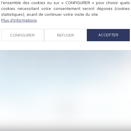
l'ensemble des cookies ou sur « CONFIGURER » pour choisir quels
cookies nécessitant votre consentement seront déposés (cookies
statistiques), avant de continuer votre visite du site.
Plus d'informations
 bail - Capital.fr
ACCEPTER
CONFIGURER
REFUSER
 et intérêts ? Sont-ils imposables ?
tives à l’apparence physique peuvent être introduites ?
trise d’œuvre confiée à un architecte : opposabilité au 
es époux, le survivant peut vendre les titres du PEA
ons pour la signature d’une contrainte
de bail durant la période d’urgence sanitaire
n adopté et vie privée : un juste équilibre à trouver
ages entre employeurs et salariés
u 13ème mois ?
<
...
168
169
170
171
172
173
174
...