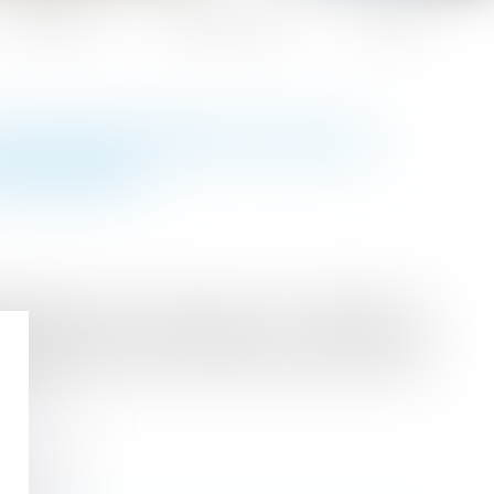
Honoraires
Espace client
Contact
S DÉLÉGATIONS POUR LA
NTRAINTE
éance prises pour gérer la crise sanitaire, la
 contraintes a prioripromise à un relatif oubli
ntérêt en ouvrant aux personnes poursuivies des