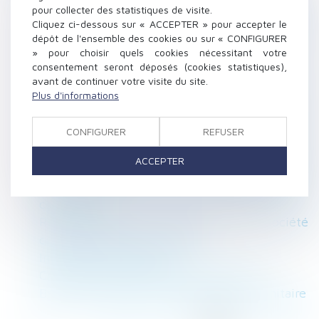
Un décret sur le droit de surplomb pour
pour collecter des statistiques de visite.
Cliquez ci-dessous sur « ACCEPTER » pour accepter le
l'isolation thermique par l'extérieur d'un
dépôt de l'ensemble des cookies ou sur « CONFIGURER
bâtiment
» pour choisir quels cookies nécessitant votre
DPE : mise en œuvre des mesures destinées à
consentement seront déposés (cookies statistiques),
pallier les anomalies et opposabilité
avant de continuer votre visite du site.
Plus d'informations
N'oubliez pas de modifier votre procédure de
recueil des alertes avant le 1er septembre !
CONFIGURER
REFUSER
Le transfert du recouvrement des cotisations
Agirc-Arrco aux Urssaf à nouveau reporté ?
ACCEPTER
La vente d'une partie commune spéciale ne
peut être décidée que par les copropriétaires
concernés
Responsabilité des associés d’une société
civile de construction-vente
Indemnité de réduction
Créances entre époux séparés de biens
Baux commerciaux et état d’urgence sanitaire