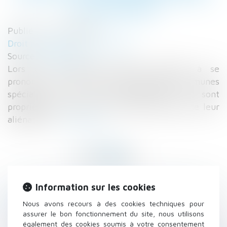
CONCERNÉS
Publié le :
13/07/2022
Droit immobilier
/
Copropriété
Source :
www.efl.fr
Lors de l’assemblée générale appelée à se
prononcer sur la cession de parties communes
spéciales, seuls les copropriétaires qui sont
propriétaires de celles-ci peuvent décider de leur
aliénation...
Lire la suite
Information sur les cookies
Historique
Nous avons recours à des cookies techniques pour
assurer le bon fonctionnement du site, nous utilisons
Démembrement viager de parts de SCPI
également des cookies soumis à votre consentement