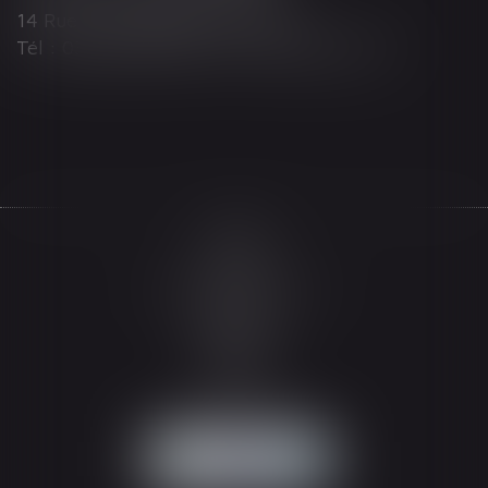
14 Rue Wilson 68000 COLMAR
Tél : 03 89 21 98 55 - Fax : 03 89 23 92 10
Accueil
Le cabinet
L'équipe
Les domaines d'intervention
Actualités
Honoraires
Espace client
Contact
Articles