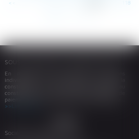
<<
<
...
113
114
115
116
117
118
119
...
>
>>
SOUS-TRAITANCE ET GARANTIE DE PAIEMENT : LA COUR DE CASSATION CONFIRME LA RESPONSABILITÉ DU DIRIGEANT DE DROIT
En matière de construction de maisons
individuelles, l’article L 241-9 du Code de la
construction et de l’habitation impose au
constructeur de justifier d’une garantie de
paiement dans tout contrat de sous-traitance...
Lire la suite
Société d'Avocats ARTHUS