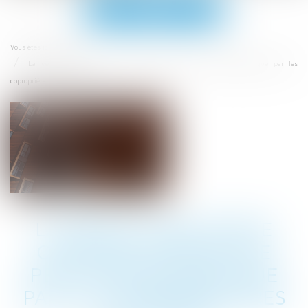
Ouvrir
le
menu
Accueil
Vous êtes ici :
La vente d'une partie commune spéciale ne peut être décidée que par les
copropriétaires concernés
LA VENTE D'UNE PARTIE
COMMUNE SPÉCIALE NE
PEUT ÊTRE DÉCIDÉE QUE
PAR LES COPROPRIÉTAIRES