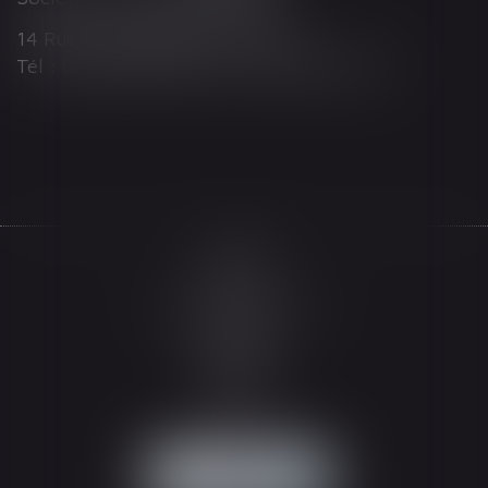
14 Rue Wilson 68000 COLMAR
Tél : 03 89 21 98 55 - Fax : 03 89 23 92 10
Accueil
Le cabinet
L'équipe
Les domaines d'intervention
Actualités
Honoraires
Espace client
Contact
Articles