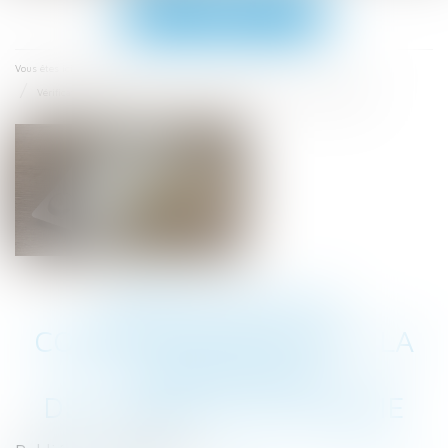
Ouvrir
le
menu
Accueil
Vous êtes ici :
Vérification et correction des DSN : la compétence des Urssaf est élargie
VÉRIFICATION ET
CORRECTION DES DSN : LA
COMPÉTENCE
DES URSSAF EST ÉLARGIE