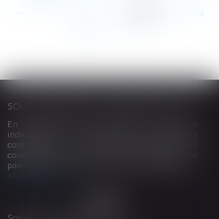
<<
<
...
98
99
100
101
102
103
104
...
>
>>
SOUS-TRAITANCE ET GARANTIE DE PAIEMENT : LA COUR DE CASSATION CONFIRME LA RESPONSABILITÉ DU DIRIGEANT DE DROIT
En matière de construction de maisons
individuelles, l’article L 241-9 du Code de la
construction et de l’habitation impose au
constructeur de justifier d’une garantie de
paiement dans tout contrat de sous-traitance...
Lire la suite
Société d'Avocats ARTHUS