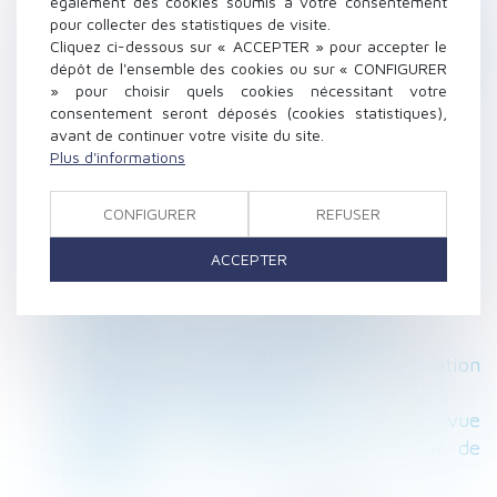
utilisées par une entreprise (ex-TVS)
également des cookies soumis à votre consentement
pour collecter des statistiques de visite.
Convention réglementée : intérêt indirect du
Cliquez ci-dessous sur « ACCEPTER » pour accepter le
dirigeant et conséquences dommageables
dépôt de l'ensemble des cookies ou sur « CONFIGURER
pour la société
» pour choisir quels cookies nécessitant votre
Les jours de RTT peuvent désormais être
consentement seront déposés (cookies statistiques),
avant de continuer votre visite du site.
monétisés
Plus d'informations
L'assureur dommages ouvrage doit assurer
une réparation efficace et pérenne
CONFIGURER
REFUSER
Projet de loi DDADUE : quelles nouveautés en
droit du travail ?
ACCEPTER
Vérification et correction des DSN : la
compétence des Urssaf est élargie
Nouvelle donne pour les astreintes ?
Prescription de la demande en requalification
d’un bail en bail commercial
Délégation d’autorité parentale en vue
d’adoption : les précisions de la Cour de
cassation