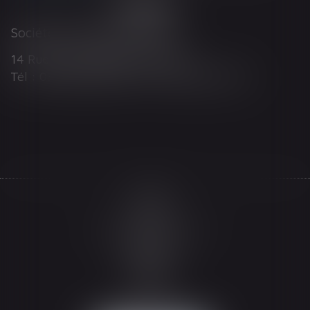
Société d'Avocats ARTHUS
14 Rue Wilson 68000 COLMAR
Tél : 03 89 21 98 55 - Fax : 03 89 23 92 10
Accueil
Le cabinet
L'équipe
Les domaines d'intervention
Actualités
Honoraires
Espace client
Contact
Articles