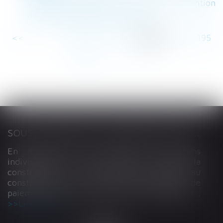
Violences conjugales : conditions d’obtention
de l’ordonnance de protection
<<
<
...
190
191
192
193
194
195
196
...
>
>>
SOUS-TRAITANCE ET GARANTIE DE PAIEMENT : LA COUR DE CASSATION CONFIRME LA RESPONSABILITÉ DU DIRIGEANT DE DROIT
En matière de construction de maisons
individuelles, l’article L 241-9 du Code de la
construction et de l’habitation impose au
constructeur de justifier d’une garantie de
paiement dans tout contrat de sous-traitance...
Lire la suite