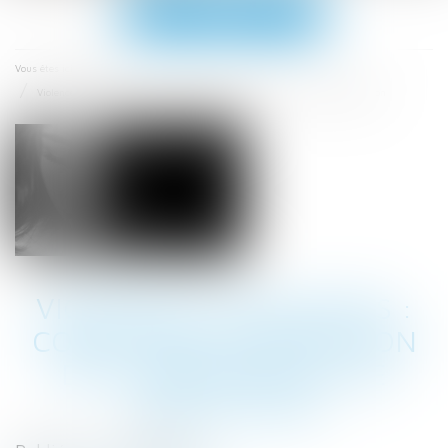
Ouvrir
le
menu
Accueil
Vous êtes ici :
Violences conjugales : conditions d’obtention de l’ordonnance de protection
VIOLENCES CONJUGALES :
CONDITIONS D’OBTENTION
DE L’ORDONNANCE DE
PROTECTION