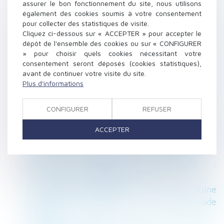
ou mariage
assurer le bon fonctionnement du site, nous utilisons
Accord collectif et négociation en période de
également des cookies soumis à votre consentement
pour collecter des statistiques de visite.
crise sanitaire
Cliquez ci-dessous sur « ACCEPTER » pour accepter le
Une discrimination à l’embauche fondée sur
dépôt de l'ensemble des cookies ou sur « CONFIGURER
l’âge
» pour choisir quels cookies nécessitant votre
Jour de carence : ce qui change avec l'état
consentement seront déposés (cookies statistiques),
avant de continuer votre visite du site.
d'urgence sanitaire
Plus d'informations
Confinement : Faut-il attendre pour démarrer
la construction ?
CONFIGURER
REFUSER
Succession : une modification qui donne un
nouvel intérêt au contrat de capitalisation
ACCEPTER
La résiliation judiciaire d'un bail n'est pas
soumise à la délivrance d'un commandement
Index de l'égalité professionnelle :
les premières tendances 2020
Le Coronavirus justifie-t-il la rupture d'une
promesse d'embauche ou d'une période
d'essai ?