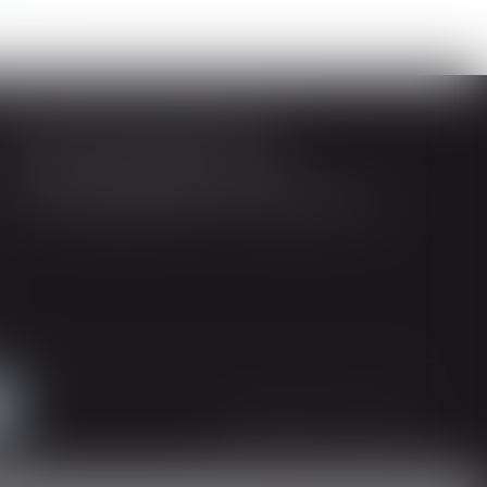
Société d'Avocats ARTHUS
14 Rue Wilson 68000 COLMAR
Tél : 03 89 21 98 55 - Fax : 03 89 23 92 10
Mentions légales
Plan du site