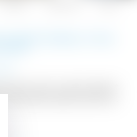
Honoraires
Espace client
Contact
E PLAINTE ÉTENDU À TOUS
'AP-HP
liales
ses femmes victimes. Le directeur général de
et quatre procureurs franciliens ont signé le 4
 puissent dorénavant déposer plainte dans tous