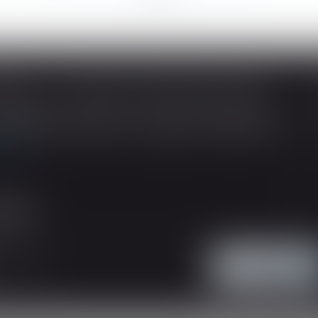
SOUS-TRAITANCE ET GARANTIE DE PAIEMENT : LA COUR DE CASSATION CONFIRME LA RESPONSABILITÉ DU DIRIGEANT DE DROIT
ividuelles, l’article L 241-9 du Code de la
tructeur de justifier d’une garantie de paiement
 suite
'intervention