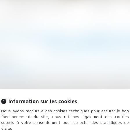
Les domaines d'intervention
Actualités
 les hôpitaux de l'AP-HP
ES CONJUGALES : LE DÉPÔT D
LES HÔPITAUX DE L
/2023
lle, des personnes et de leur patrimoine
/
Violences fami
irmiers.com
lle qui pourrait changer les choses pour de nombreu
lique-Hôpitaux de Paris, le préfet de police de Paris 
vention pour que les victimes de violences conjugales
Information sur les cookies
rgence de l'AP-HP...
Lire la suite
Nous avons recours à des cookies techniques pour assurer le bon
fonctionnement du site, nous utilisons également des cookies
soumis à votre consentement pour collecter des statistiques de
visite.