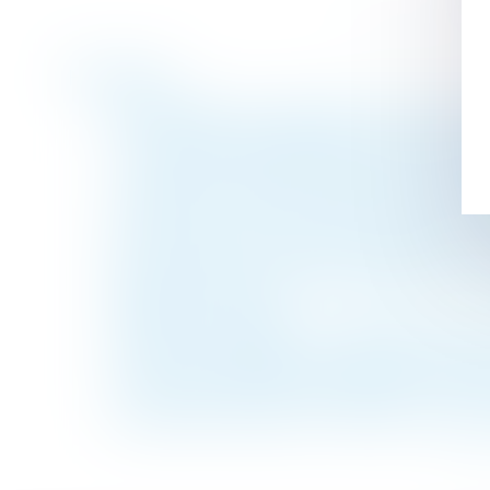
Historique
Méthodologie du repérage amiante avant d
Le mi-temps thérapeutique ne peut pas min
L’interdiction française d’exporter des 
La violation du droit de préférence du loc
Congé pour motif réel et sérieux délivré 
pour justifier des intentions du bailleur
Sauf documents reçus de l'étranger ou des
rédigée en français
Violences conjugales : le dépôt de plainte
Le droit du propriétaire à la démolition d
En présence de droits démembrés, la totali
La pension alimentaire : définition, calcul 
<<