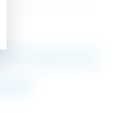
DH
uit
à la délivrance du congé peuvent être appréciés
ion variable contractuelle du salarié doit être
oportionnalité
 nu-propriétaire
>>