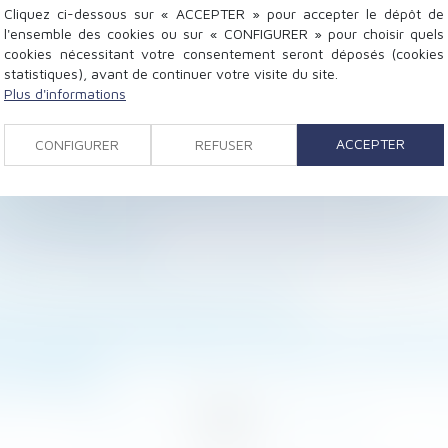
Cliquez ci-dessous sur « ACCEPTER » pour accepter le dépôt de
l'ensemble des cookies ou sur « CONFIGURER » pour choisir quels
cookies nécessitant votre consentement seront déposés (cookies
statistiques), avant de continuer votre visite du site.
Plus d'informations
émolition ou travaux de démolition
orer la prime de participation
ACCEPTER
CONFIGURER
REFUSER
gamètes ou embryons post-mortem est conforme à la CE
ataire commercial sanctionnée, même si le local est détr
par le bailleur : les éléments de preuve postérieurs 
 | LE MAG JURIDIQUE
tinés à des étrangers, la détermination de la rémunérat
 étendu à tous les hôpitaux de l'AP-HP
e tout empiétement n’est pas soumis à un contrôle de pr
té du passif de succession est imputable sur la part du
et obligations
<
...
70
71
72
73
74
75
76
...
>