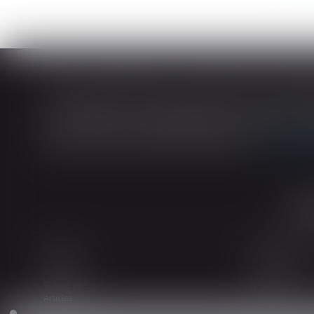
En matière de construction de maisons ind
construction et de l’habitation impose au cons
dans tout contrat de sous-traitance...
Lire la
Accueil
Le cabinet
L'équipe
Les domaines d
Actualités
Honoraires
Espace client
Contact
Articles