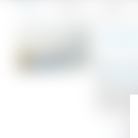
Accueil
Le cabinet
L'équipe
Accueil
Violences conjugales : le dépôt de plainte étendu à tous
Vous êtes ici :
VIOLENC
Publié le :
20/10
Droit de la fami
Source :
www.inf
C'est une nouve
l’Assistance pub
octobre une con
les services d'u