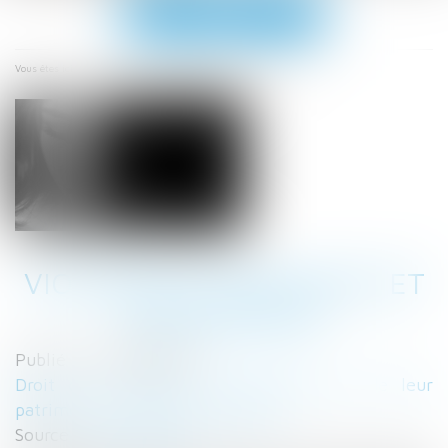
Ouvrir
le
menu
Accueil
Violences conjugales et signalement
Vous êtes ici :
VIOLENCES CONJUGALES ET
SIGNALEMENT
Publié le :
29/09/2023
Droit de la famille, des personnes et de leur
patrimoine
/
Violences familiales
Source :
www.onpp.fr