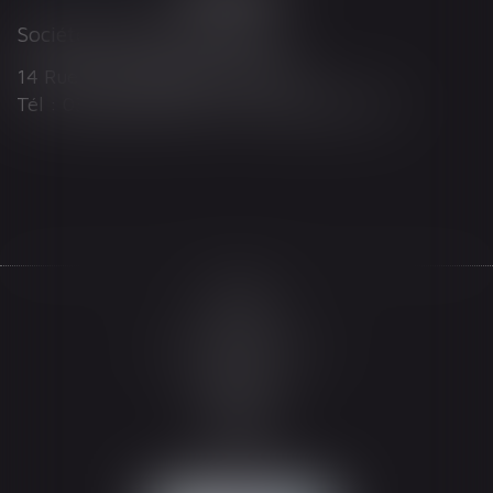
Société d'Avocats ARTHUS
14 Rue Wilson 68000 COLMAR
Tél : 03 89 21 98 55 - Fax : 03 89 23 92 10
Accueil
Le cabinet
L'équipe
Les domaines d'intervention
Actualités
Honoraires
Espace client
Contact
Articles