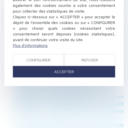
sous la forme de rente viagère pour
également des cookies soumis à votre consentement
compenser le préjudice causé par la
pour collecter des statistiques de visite.
Cliquez ci-dessous sur « ACCEPTER » pour accepter le
dissolution du mariage : QPC rejetée
dépôt de l'ensemble des cookies ou sur « CONFIGURER
Quelle validité pour le licenciement fondé sur
» pour choisir quels cookies nécessitant votre
une investigation par un dispositif de « client
consentement seront déposés (cookies statistiques),
mystère » ?
avant de continuer votre visite du site.
Plus d'informations
La donation d’une somme d’argent avec
réserve de quasi-usufruit : conditions de
CONFIGURER
REFUSER
validité et précautions pratiques
L’amende civile pour non-déclaration du
ACCEPTER
changement d’usage d’une location de courte
durée n’est pas due lorsque la location ne
constitue pas la résidence principale
Délai entre la convocation et l’entretien
préalable : la date de présentation est la seule
qui fait courir le délai des cinq jours ouvrables
!
Le paiement des loyers ne peut être demandé