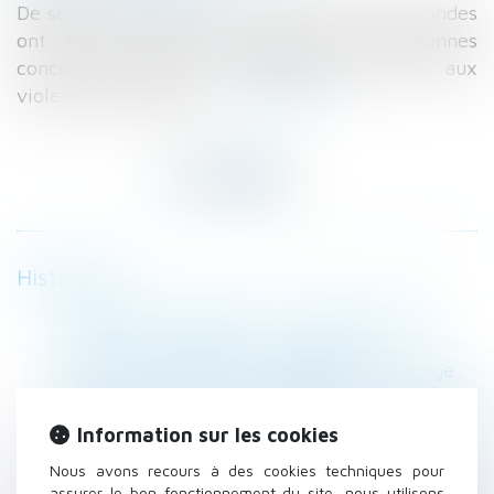
De septembre à novembre 2019, des tables rondes
ont été organisées réunissant des personnes
concernées par les problématiques liées aux
violences conjugales...
Lire la suite
Historique
Réforme des retraites : ce qu'il faut savoir
Violences conjugales et signalement
Risque sanitaire et impropriété de l’ouvrage
QPC : accès des forces de l'ordre aux parties
communes des immeubles à usage
Information sur les cookies
d’habitation
Nous avons recours à des cookies techniques pour
Interdiction de révision de la pension versée
assurer le bon fonctionnement du site, nous utilisons