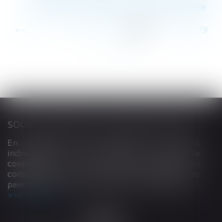
à la suite de la résiliation d’un bail renouvelé
<<
<
...
73
74
75
76
77
78
79
...
>
>>
SOUS-TRAITANCE ET GARANTIE DE PAIEMENT : LA COUR DE CASSATION CONFIRME LA RESPONSABILITÉ DU DIRIGEANT DE DROIT
En matière de construction de maisons
individuelles, l’article L 241-9 du Code de la
construction et de l’habitation impose au
constructeur de justifier d’une garantie de
paiement dans tout contrat de sous-traitance...
Lire la suite