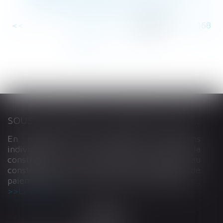
la méthode d’appréciation des juges
<<
<
...
163
164
165
166
167
168
169
...
>
>>
SOUS-TRAITANCE ET GARANTIE DE PAIEMENT : LA COUR DE CASSATION CONFIRME LA RESPONSABILITÉ DU DIRIGEANT DE DROIT
En matière de construction de maisons
individuelles, l’article L 241-9 du Code de la
construction et de l’habitation impose au
constructeur de justifier d’une garantie de
paiement dans tout contrat de sous-traitance...
Lire la suite