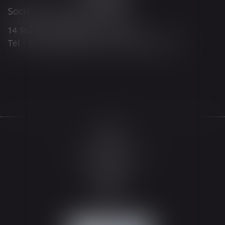
Société d'Avocats ARTHUS
14 Rue Wilson 68000 COLMAR
Tél : 03 89 21 98 55 - Fax : 03 89 23 92 10
Accueil
Le cabinet
L'équipe
Les domaines d'intervention
Actualités
Honoraires
Espace client
Contact
Articles