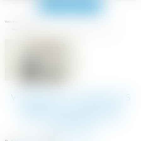
Ouvrir
le
menu
Accueil
Vous êtes ici :
Violences à l’égard des agents du bailleur social par le fils du locataire
VIOLENCES À L’ÉGARD DES
AGENTS DU BAILLEUR
SOCIAL PAR LE FILS DU
LOCATAIRE