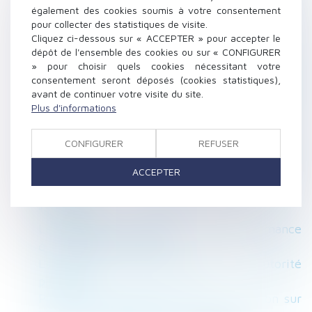
social par le fils du locataire
également des cookies soumis à votre consentement
Procédure de divorce : derniers ajustements
pour collecter des statistiques de visite.
avant l’entrée en vigueur de la réforme
Cliquez ci-dessous sur « ACCEPTER » pour accepter le
dépôt de l'ensemble des cookies ou sur « CONFIGURER
Motif du licenciement consécutif au refus
» pour choisir quels cookies nécessitant votre
d’application d’un accord de mobilité interne
consentement seront déposés (cookies statistiques),
Télétravail pendant l’épidémie de Covid-19 :
avant de continuer votre visite du site.
une journée de travail sur site par semaine
Plus d'informations
pour les volontaires
Présomption de fictivité d’une donation et
CONFIGURER
REFUSER
délai pour réclamer la restitution des droits
ACCEPTER
indus
Covid-19 : le nouvel arrêt de travail
"immédiat"
Les règles du diagnostic de performance
énergétique changent
Le point sur la vaccination et l'autorité
parentale
Preuve du harcèlement moral : précision sur