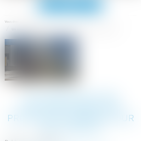
Ouvrir
le
menu
Accueil
Vous êtes ici :
Un voisin n'est pas toujours obligé de prêter son terrain pour des travaux
UN VOISIN N'EST PAS
TOUJOURS OBLIGÉ DE
PRÊTER SON TERRAIN POUR
DES TRAVAUX