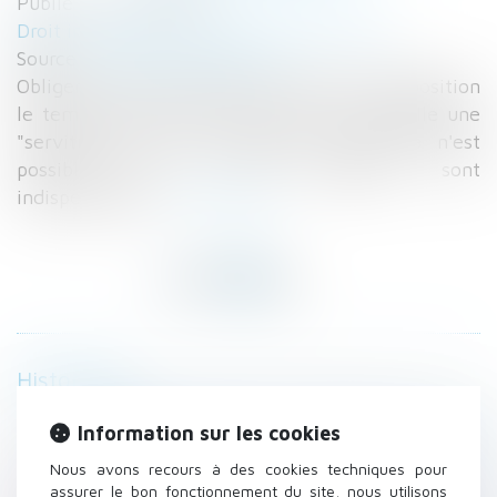
Publié le :
01/01/2021
Droit immobilier
/
Droit de la construction
Source :
www.lavieimmo.com
Obliger un voisin à mettre son terrain à disposition
le temps des travaux est ce que l'on appelle une
"servitude de tour d'échelle". Mais cela n'est
possible que si les réparations sont
indispensables...
Lire la suite
Historique
Le plafond de la sécurité sociale 2021 s’élève
Information sur les cookies
à 3 428 € par mois
Nous avons recours à des cookies techniques pour
Publicité pour l’infidélité, obligation de
assurer le bon fonctionnement du site, nous utilisons