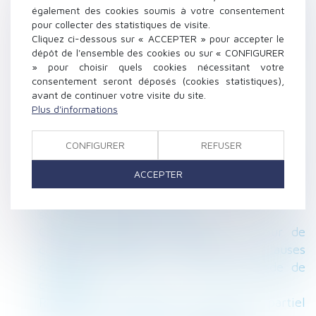
fidélité et avis de la Cour de cassation
également des cookies soumis à votre consentement
Application aux baux en cours de la loi Pinel
pour collecter des statistiques de visite.
et imprescriptibilité du réputé non écrit
Cliquez ci-dessous sur « ACCEPTER » pour accepter le
dépôt de l'ensemble des cookies ou sur « CONFIGURER
Constatation judiciaire de l’achèvement en
» pour choisir quels cookies nécessitant votre
VEFA
consentement seront déposés (cookies statistiques),
Le Smic horaire est porté à 10,25 € au 1er
avant de continuer votre visite du site.
janvier 2021
Plus d'informations
Liberté d’enseignement et instruction en
famille
CONFIGURER
REFUSER
Quelles sont les mentions obligatoires d’un
ACCEPTER
bulletin de paie ?
Un voisin n'est pas toujours obligé de prêter
son terrain pour des travaux
Clauses réputées non écrites : la Cour de
cassation précise le régime des clauses
contraires à l’article L. 145-15 du Code de
commerce
Retraite : 220 heures de chômage partiel