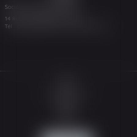
Société d'Avocats ARTHUS
14 Rue Wilson 68000 COLMAR
Tél : 03 89 21 98 55 - Fax : 03 89 23 92 10
Accueil
Le cabinet
L'équipe
Les domaines d'intervention
Actualités
Honoraires
Espace client
Contact
Articles