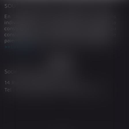
SOUS-TRAITANCE ET GARANTIE DE PAIEMENT : LA COUR DE CASSATION CONFIRME LA RESPONSABILITÉ DU DIRIGEANT DE DROIT
En matière de construction de maisons
individuelles, l’article L 241-9 du Code de la
construction et de l’habitation impose au
constructeur de justifier d’une garantie de
paiement dans tout contrat de sous-traitance...
Lire la suite
Société d'Avocats ARTHUS
14 Rue Wilson 68000 COLMAR
Tél : 03 89 21 98 55 - Fax : 03 89 23 92 10