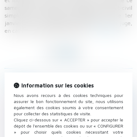
et modernise l’accès à la justice, a été publié ce
samedi au Journal officiel. Changement d'état-civil
simplifié Elle permettra notamment, dès le 1er
janvier 2017, la possibilité de divorcer sans juge,
en cas de consentement mutuel...
Lire la suite
Historique
Information sur les cookies
Tutelle, curatelle, mesure de sauvegarde :
Nous avons recours à des cookies techniques pour
comment lancer la procédure ? – L'écho des
assurer le bon fonctionnement du site, nous utilisons
seniors
également des cookies soumis à votre consentement
pour collecter des statistiques de visite.
Gestation pour autrui : la CEDH revoit sa copie
Cliquez ci-dessous sur « ACCEPTER » pour accepter le
- Famille - Personne | Dalloz Actualité
dépôt de l'ensemble des cookies ou sur « CONFIGURER
Affaire Vincent Lambert : l’épouse peut être
» pour choisir quels cookies nécessitant votre