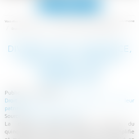
Ouvrir
le
menu
Accueil
Droit de la famille, des personnes et de leur patrimoine
Vous êtes ici :
Divorce, pacs, naissance, état-civil: ce qui va changer - EST REPUBLICAIN
DIVORCE, PACS, NAISSANCE,
ÉTAT-CIVIL: CE QUI VA
CHANGER - EST
REPUBLICAIN
Publié le :
23/11/2016
Droit de la famille, des personnes et de leur
patrimoine
Source :
www.estrepublicain.fr
La dernière grande réforme judiciaire du
quinquennat, "Justice au XXIe siècle", qui simplifie