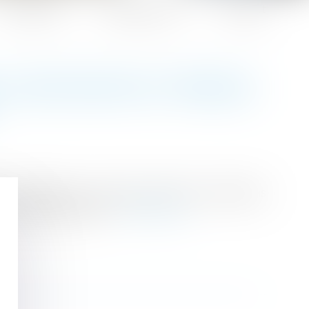
Honoraires
Espace client
Contact
JUSTIFICATIFS ET PROCÈS
e l’URSSAF lui a envoyé, relatif aux cotisations
aite supplémentaire...
Lire la suite