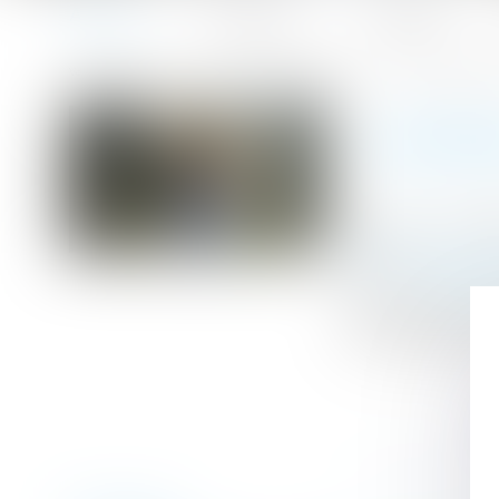
Accueil
Le cabinet
L'équipe
Accueil
Droit du travail - Employeurs
Droit de la protectio
Vous êtes ici :
CONTRÔL
Publié le :
22/09
Droit du travail
Source :
www.act
Une cotisante re
et contributions