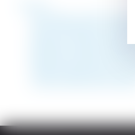
Historique
Contrôle URSSAF : production des justifica
Deux CDI refusés après un CDD = allocati
Temps partiel thérapeutique : l’attestation
Cotisation AGS : pas de changement en jui
Rémunération des apprentis : exonération d
Apprentissage : la participation des emplo
Prévention du risque chaleur et canicule : 
Chômage-intempéries dans le BTP : les tau
TVA sociale, financement de la protection 
Contribution patronale assurance chômag