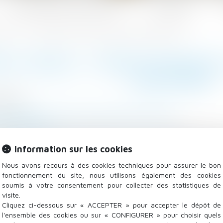
Les domaines d'intervention
Actualités
n sociale
Contrôle URSSAF : production des justificatifs et procès équitable
E URSSAF : PRODUCTION DES 
ÉQUITABLE
/2025
 - Employeurs
/
Droit de la protection sociale
u-juridique.fr
proche à un arrêt de valider le chef de redressement qu
Information sur les cookies
 dues sur la participation patronale aux régimes de retr
Nous avons recours à des cookies techniques pour assurer le bon
fonctionnement du site, nous utilisons également des cookies
soumis à votre consentement pour collecter des statistiques de
visite.
Cliquez ci-dessous sur « ACCEPTER » pour accepter le dépôt de
l'ensemble des cookies ou sur « CONFIGURER » pour choisir quels