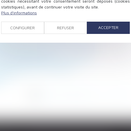
cookies nécessitant votre consentement seront déposés (cookies
statistiques), avant de continuer votre visite du site.
Plus d'informations
tifs et procès équitable
ons chômage supprimées !
ACCEPTER
CONFIGURER
REFUSER
 de salaire est toujours requise !
llet
e cotisations et contributions salariales
yeurs est fixée à 750 €
de nouvelles règles au 1er juillet 2025
x de cotisations sont dévoilés
sociale
e
<<
<
1
2
3
4
5
6
7
...
>
>>