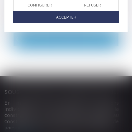
pour la rédaction des contrats permettant
CONFIGURER
REFUSER
de mettre en place un réseau de distribution,
ACCEPTER
de franchise, de courtage ou autre.
Voir tous nos domaines d'intervention
SOUS-TRAITANCE ET GARANTIE DE PAIEMENT : LA COUR DE CASSATION CONFIRME LA RESPONSABILITÉ DU DIRIGEANT DE DROIT
En matière de construction de maisons
individuelles, l’article L 241-9 du Code de la
construction et de l’habitation impose au
constructeur de justifier d’une garantie de
paiement dans tout contrat de sous-traitance...