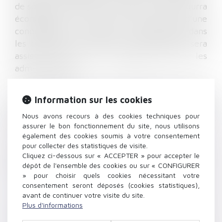
de soldes, de garantie du produit vendu, pourra
économiser le coût très lourd d’une
condamnation ou négocier l’indemnisation dans
les meilleures conditions. L'entrepreneur sera
assisté dans ses relations avec les
administrations.
Ces domaines du droit relèvent du Droit
Information sur les cookies
Commercial, du Droit de la Concurrence et du
Nous avons recours à des cookies techniques pour
Droit Communautaire, de sorte que le recours à
assurer le bon fonctionnement du site, nous utilisons
un professionnel du droit est impératif.
également des cookies soumis à votre consentement
pour collecter des statistiques de visite.
Ainsi la société ARTHUS vous assiste
Cliquez ci-dessous sur « ACCEPTER » pour accepter le
dépôt de l'ensemble des cookies ou sur « CONFIGURER
notamment
» pour choisir quels cookies nécessitant votre
consentement seront déposés (cookies statistiques),
pour rédiger vos conditions générales de
avant de continuer votre visite du site.
Plus d'informations
vente, d'achat, de services, d'utilisation