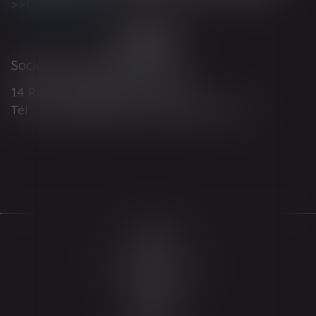
Lire la suite
Société d'Avocats ARTHUS
14 Rue Wilson 68000 COLMAR
Tél : 03 89 21 98 55 - Fax : 03 89 23 92 10
Accueil
Le cabinet
L'équipe
Les domaines d'intervention
Actualités
Honoraires
Espace client