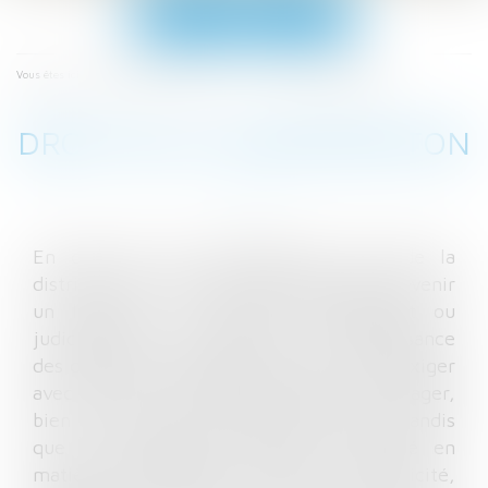
Ouvrir
le
menu
Les domaines d'intervention
Droit de la consommaton
Vous êtes ici :
DROIT DE LA CONSOMMATON
En droit de la consommation, droit de la
distribution et de la concurrence pour prévenir
un litige ou le résoudre amiablement ou
judiciairement, sachant que la connaissance
des droits des consommateurs permet d’exiger
avec succès le respect des droits de l’usager,
bien souvent sans procédure judiciaire, tandis
que le commerçant utilement conseillé en
matière d’information sur les prix, de publicité,