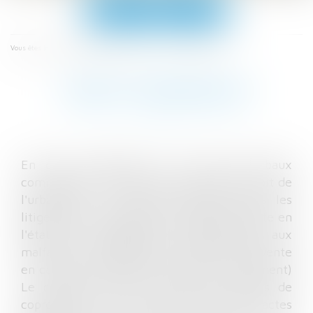
Ouvrir
le
menu
Les domaines d'intervention
Droit immobilier
Vous êtes ici :
DROIT IMMOBILIER
En droit immobilier et en droit des baux
commerciaux, droit de la construction, droit de
l'urbanisme le cabinet intervient dans les
litiges liés à l'acquisition immobilière (vente en
l'état futur d'achèvement, litiges relatifs aux
malfaçons, annulation de compromis de vente
en cas de non obtention du crédit, notamment)
Le cabinet assure la gestion de conflits de
copropriété, le conseil et la rédaction d'actes