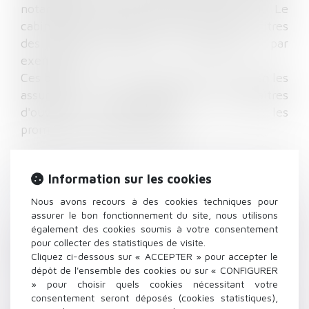
notamment pour la création d'une SCI. Le
cabinet assure également les recours au titres
des impayés locatifs, les expulsions par
exemple.
Ces branches du droit concernent aussi bien les
assureurs, les architectes, les maîtres
d'ouvrage professionnels ou non, les
promoteurs que leurs clients.
Ainsi la société ARTHUS vous assiste
Information sur les cookies
notamment
Nous avons recours à des cookies techniques pour
Pour faire valoir vos droits en matière de
assurer le bon fonctionnement du site, nous utilisons
également des cookies soumis à votre consentement
location, soit comme propriétaire, soit comme
pour collecter des statistiques de visite.
Cliquez ci-dessous sur « ACCEPTER » pour accepter le
locataire
dépôt de l'ensemble des cookies ou sur « CONFIGURER
Pour assurer les démarches amiables ou
» pour choisir quels cookies nécessitant votre
consentement seront déposés (cookies statistiques),
judiciaires en cas de sinistre intervenant dans