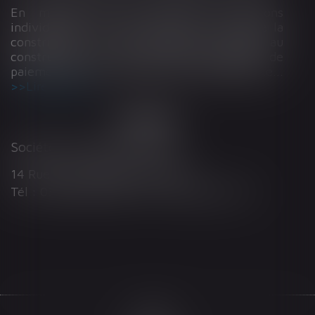
En matière de construction de maisons
individuelles, l’article L 241-9 du Code de la
construction et de l’habitation impose au
constructeur de justifier d’une garantie de
paiement dans tout contrat de sous-traitance...
Lire la suite
Société d'Avocats ARTHUS
14 Rue Wilson 68000 COLMAR
Tél : 03 89 21 98 55 - Fax : 03 89 23 92 10
Accueil