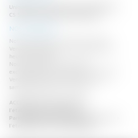
Uniquement au siège social, 14 Rue Wilson
CS 50020 à 68025 COLMAR CEDEX
NOS HORAIRES :
Notre secrétariat est ouvert du Lundi au
Vendredi de 8 heures à 12 heures et de 14
heures à 18 heures.
Nous accueillons notre clientèle
exclusivement sur rendez-vous du Lundi au
Vendredi de 8 heures à 20 heures et le
samedi de 8 heures à 13 heures.
ACCES PMR au siège social et à
l’établissement de SELESTAT
Parking clientèle assuré au siège social et à
l’établissement de MONTBELIARD