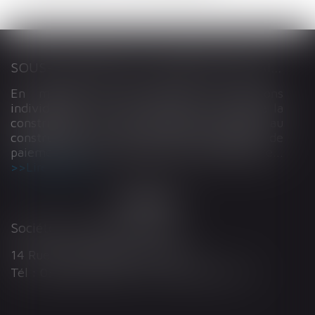
SOUS-TRAITANCE ET GARANTIE DE PAIEMENT : LA COUR DE CASSATION CONFIRME LA RESPONSABILITÉ DU DIRIGEANT DE DROIT
En matière de construction de maisons
individuelles, l’article L 241-9 du Code de la
construction et de l’habitation impose au
constructeur de justifier d’une garantie de
paiement dans tout contrat de sous-traitance...
Lire la suite
Société d'Avocats ARTHUS
14 Rue Wilson 68000 COLMAR
Tél : 03 89 21 98 55 - Fax : 03 89 23 92 10