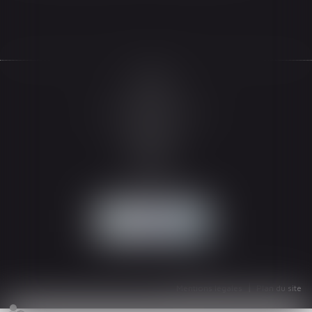
Accueil
Le cabinet
L'équipe
Les domaines d'intervention
Actualités
Honoraires
Espace client
Contact
Articles
Mentions légales
Plan du site