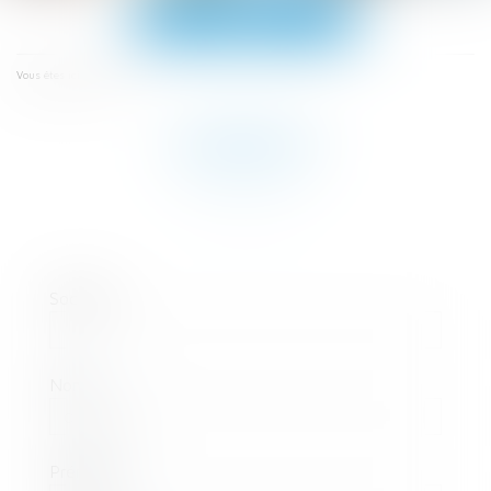
Ouvrir
le
menu
Contact
Vous êtes ici :
CONTACT
Société
Nom
Prénom