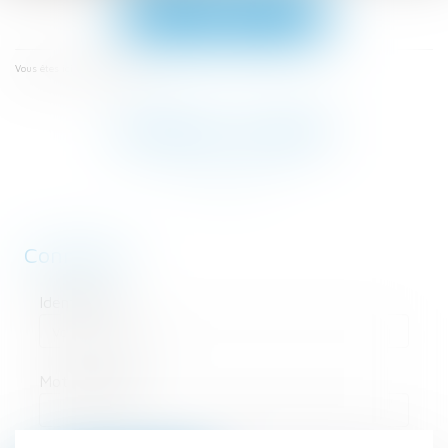
Ouvrir
le
menu
Espace client
Vous êtes ici :
ESPACE CLIENT
Connexion
Identifiant
Mot de passe