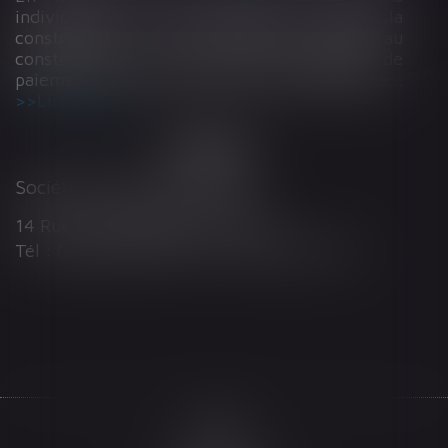
individuelles, l’article L 241-9 du Code de la
construction et de l’habitation impose au
constructeur de justifier d’une garantie de
paiement dans tout contrat de sous-traitance...
Lire la suite
Société d'Avocats ARTHUS
14 Rue Wilson 68000 COLMAR
Tél : 03 89 21 98 55 - Fax : 03 89 23 92 10
Accueil
Le cabinet