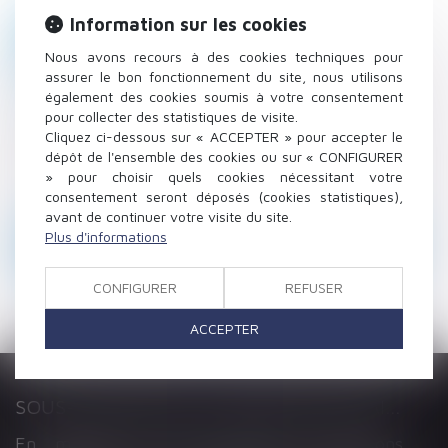
Information sur les cookies
SE CONNECTER
Nous avons recours à des cookies techniques pour
assurer le bon fonctionnement du site, nous utilisons
Mot de passe perdu
également des cookies soumis à votre consentement
pour collecter des statistiques de visite.
Cliquez ci-dessous sur « ACCEPTER » pour accepter le
Identifiant
dépôt de l'ensemble des cookies ou sur « CONFIGURER
» pour choisir quels cookies nécessitant votre
consentement seront déposés (cookies statistiques),
avant de continuer votre visite du site.
Plus d'informations
RÉINITIALISER MON MOT DE PASSE
CONFIGURER
REFUSER
ACCEPTER
SOUS-TRAITANCE ET GARANTIE DE PAIEMENT : LA COUR DE CASSATION CONFIRME LA RESPONSABILITÉ DU DIRIGEANT DE DROIT
En matière de construction de maisons