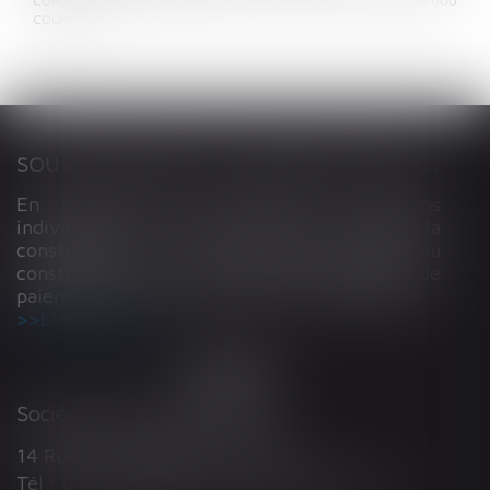
CONSEILS SOCIETE D'AVOCATS, 14 Rue Wilson, CS 50020, 68000
COLMAR
SOUS-TRAITANCE ET GARANTIE DE PAIEMENT : LA COUR DE CASSATION CONFIRME LA RESPONSABILITÉ DU DIRIGEANT DE DROIT
En matière de construction de maisons
individuelles, l’article L 241-9 du Code de la
construction et de l’habitation impose au
constructeur de justifier d’une garantie de
paiement dans tout contrat de sous-traitance...
Lire la suite
Société d'Avocats ARTHUS
14 Rue Wilson 68000 COLMAR
Tél : 03 89 21 98 55 - Fax : 03 89 23 92 10