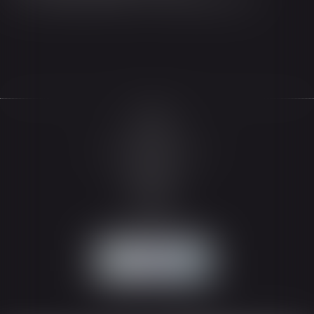
Accueil
Le cabinet
L'équipe
Les domaines d'intervention
Actualités
Honoraires
Espace client
Contact
Articles