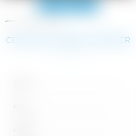
Ouvrir
le
menu
Contacter Anne CROVISER
Vous êtes ici :
CONTACTER ANNE CROVISER
Société
Nom
Prénom